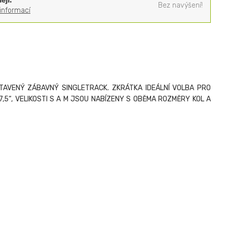
ěji.
Bez navýšení!
 informací
TAVENÝ ZÁBAVNÝ SINGLETRACK. ZKRÁTKA IDEÁLNÍ VOLBA PRO
5“, VELIKOSTI S A M JSOU NABÍZENY S OBĚMA ROZMĚRY KOL A