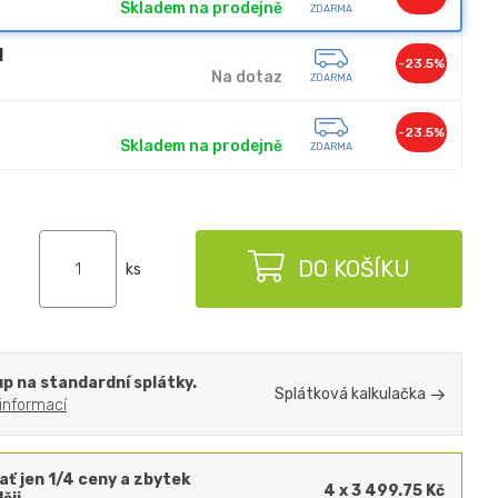
Skladem na prodejně
ZDARMA
M
-23.5%
Na dotaz
ZDARMA
-23.5%
Skladem na prodejně
ZDARMA
DO KOŠÍKU
ks
p na standardní splátky.
Splátková kalkulačka
 informací
ať jen 1/4 ceny a zbytek
4 x 3 499.75 Kč