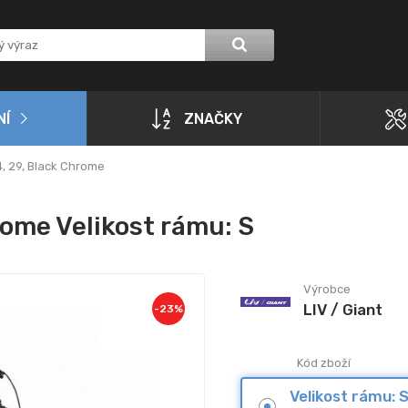
NÍ
ZNAČKY
4, 29, Black Chrome
rome Velikost rámu: S
Výrobce
LIV / Giant
-
23
%
Kód zboží
Velikost rámu: 