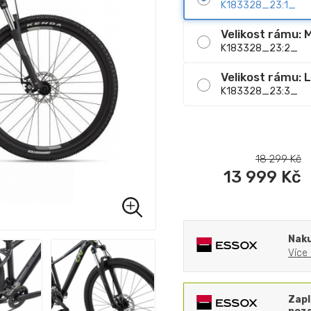
K183328_23:1_
Velikost rámu: 
K183328_23:2_
Velikost rámu: L
K183328_23:3_
18 299
Kč
13 999
Kč
Naku
Více
Zapl