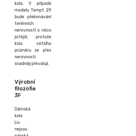
kola. V případě
modelu Tempt 29
bude překonávání
terénních
nerovností o něco
jistější, protože
kola většího
průměru se přes
nerovnosti
snadněji převalují.
Výrobní
filozofie
3F
Dámská
kola
Liv
nejsou
pánská