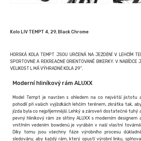
Kolo LIV TEMPT 4, 29, Black Chrome
HORSKÁ KOLA TEMPT JSOU URČENÁ NA JEŽDĚNÍ V LEHČÍM TE
SPORTOVNĚ A REKREAČNĚ ORIENTOVANÉ BIKERKY. V NABÍDCE J
VELIKOST L MÁ VÝHRADNĚ KOLA 29“.
Moderní hliníkový rám ALUXX
Model Tempt je navržen s ohledem na co největší jistotu 
pohodlí při vašich vyjížďkách lehčím terénem, zkrátka tak, ab
jízda byla co nejpříjemnější. Lehký a zároveň dostatečně tuhý 
pevný hliníkový rám ze slitiny ALUXX s moderním designem 
vnitřním vedením bowdenů je vyráběn v naší vlastní továrně
Díky tomu jsou všechny fáze výrobního procesu důkladn
sledovány, aby každý rám, který opustí výrobní linku, splňova