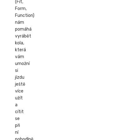
(Fit,
Form,
Function)
nám
pomáhá
vyrábět
kola,
která
vám
umožní
si
jízdu
ještě
více
užít
a
cítit
se
při
ní
pohodlně