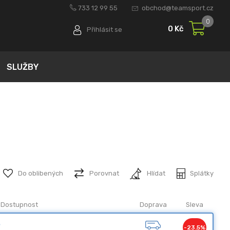
733 12 99 55
obchod@teamsport.cz
0
0 Kč
Přihlásit se
SLUŽBY
Do oblibených
Porovnat
Hlídat
Splátky
Dostupnost
Doprava
Sleva
S
-23.5%