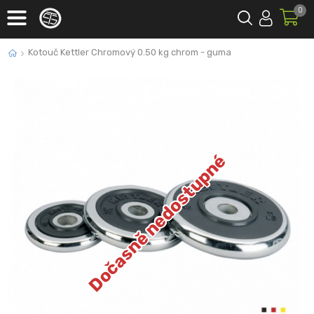
0
Kotouč Kettler Chromový 0.50 kg chrom - guma
Dočasně nedostupné