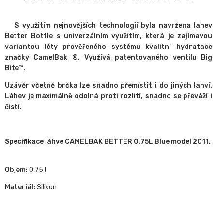
S využitím nejnovějších technologií byla navržena lahev
Better Bottle s univerzálním využitím, která je zajímavou
variantou léty prověřeného systému kvalitní hydratace
značky CamelBak ®. Využívá patentovaného ventilu Big
Bite™.
Uzávěr včetně brčka lze snadno přemístit i do jiných lahví.
Láhev je maximálně odolná proti rozlití, snadno se převáží i
čistí.
Specifikace láhve CAMELBAK BETTER 0.75L Blue model 2011.
Objem:
0,75 l
Materiál:
Silikon