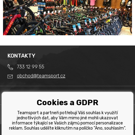
KONTAKTY
733 12 99 55
obchod@teamsport.cz
DŮLEŽITÉ INFORMACE
Cookies a GDPR
Obchodní podmínky
Splátkový prodej
Teamsport a partneři potřebují Váš souhlas k využití
PRODEJNA
Reklamace
jednotlivých dat, aby Vám mimo jiné mohli ukazovat
Team Sport - Tomáš Binar
informace týkající se Vašich zájmů pomocí personalizace
Tabulka velikostí kol
reklam. Souhlas udělíte kliknutím na políčko "Ano, souhlasím".
Dlouhá 1228/44C
Tabulka velikosti bot