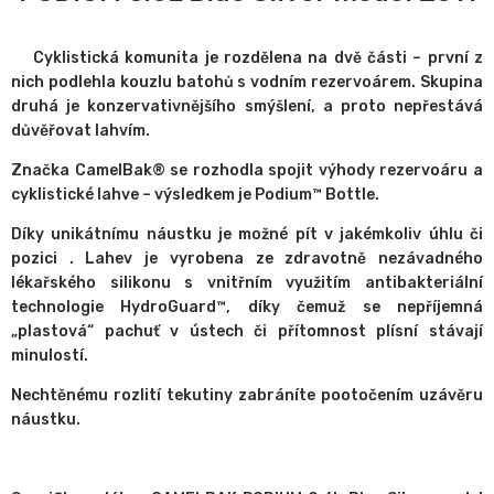
Cyklistická komunita je rozdělena na dvě části – první z
nich podlehla kouzlu batohů s vodním rezervoárem. Skupina
druhá je konzervativnějšího smýšlení, a proto nepřestává
důvěřovat lahvím.
Značka CamelBak® se rozhodla spojit výhody rezervoáru a
cyklistické lahve – výsledkem je Podium™ Bottle.
Díky unikátnímu náustku je možné pít v jakémkoliv úhlu či
pozici . Lahev je vyrobena ze zdravotně nezávadného
lékařského silikonu s vnitřním využitím antibakteriální
technologie HydroGuard™, díky čemuž se nepříjemná
„plastová“ pachuť v ústech či přítomnost plísní stávají
minulostí.
Nechtěnému rozlití tekutiny zabráníte pootočením uzávěru
náustku.