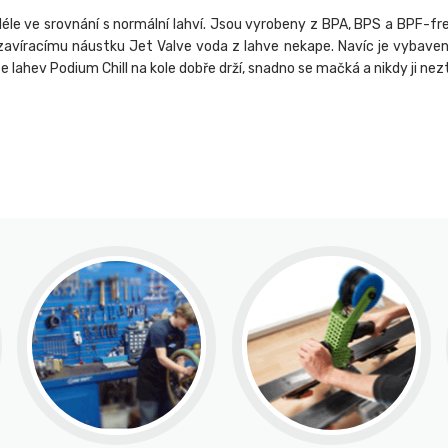
éle ve srovnání s normální lahví. Jsou vyrobeny z BPA, BPS a BPF-fre
avíracímu náustku Jet Valve voda z lahve nekape. Navíc je vybaven
lahev Podium Chill na kole dobře drží, snadno se mačká a nikdy ji nezt