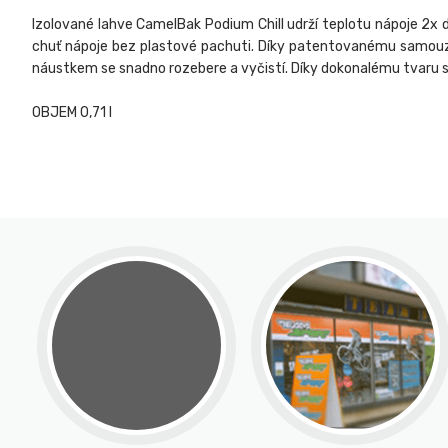
Izolované lahve CamelBak Podium Chill udrží teplotu nápoje 2x d
chuť nápoje bez plastové pachuti. Díky patentovanému samouz
náustkem se snadno rozebere a vyčistí. Díky dokonalému tvaru se 
OBJEM 0,71 l