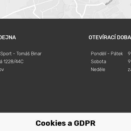
DEJNA
OTEVÍRACÍ DOBA
Sport - Tomáš Binar
Pondělí - Pátek
9
á 1228/44C
Sobota
9
ov
Neděle
z
Cookies a GDPR