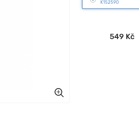
K152590
549
Kč