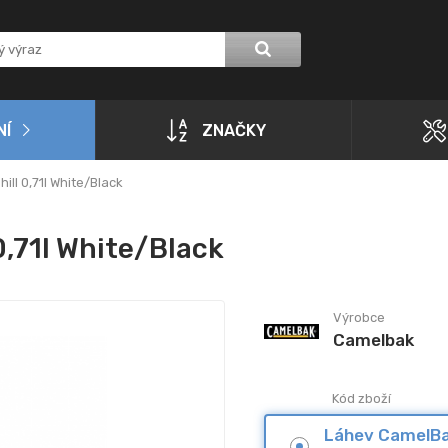
NÍ
ZNAČKY
ll 0,71l White/Black
,71l White/Black
Výrobce
Camelbak
Kód zboží
Láhev CamelBak