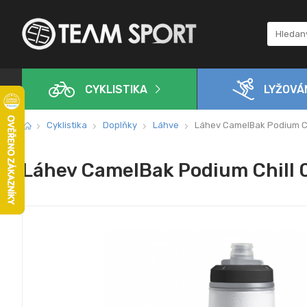
CYKLISTIKA
LYŽOVÁ
Cyklistika
Doplňky
Láhve
Láhev CamelBak Podium Chi
Láhev CamelBak Podium Chill 0