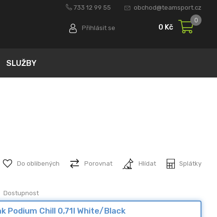
733 12 99 55
obchod@teamsport.cz
0
0 Kč
Přihlásit se
SLUŽBY
Do oblibených
Porovnat
Hlídat
Splátky
Dostupnost
 Podium Chill 0,71l White/Black