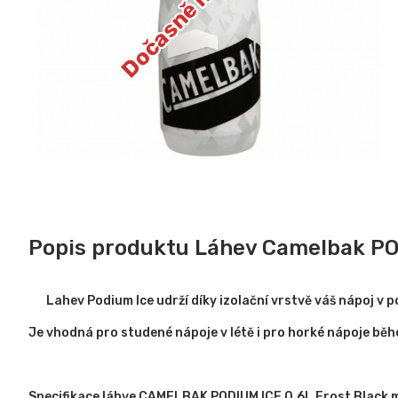
Popis produktu Láhev Camelbak POD
Lahev Podium Ice udrží díky izolační vrstvě váš nápoj v 
Je vhodná pro studené nápoje v létě i pro horké nápoje bě
Specifikace láhve CAMELBAK PODIUM ICE 0.6L Frost Black 