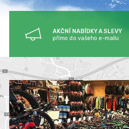
AKČNÍ NABÍDKY A SLEVY
přímo do vašeho e-mailu