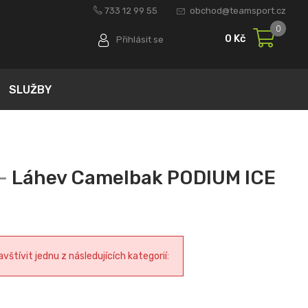
733 12 99 55
obchod@teamsport.cz
0
0 Kč
Přihlásit se
SLUŽBY
Láhev Camelbak PODIUM ICE
tívit jednu z následujících kategorií: