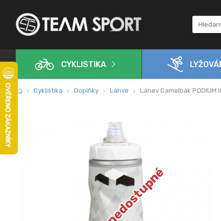
CYKLISTIKA
LYŽOVÁ
Cyklistika
Doplňky
Láhve
Láhev Camelbak PODIUM IC
Dočasně nedostupné