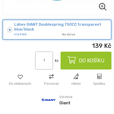
Láhev GIANT Doublespring 750CC transparent
blue/black
K154188
Na dotaz
139
Kč
DO KOŠÍKU
ks
Do oblibených
Porovnat
Hlídat
Splátky
Výrobce
Giant