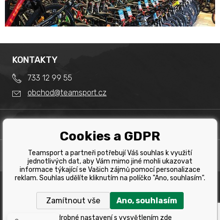
KONTAKTY
733 12 99 55
obchod@teamsport.cz
DŮLEŽITÉ INFORMACE
Cookies a GDPR
Obchodní podmínky
Splátkový prodej
Teamsport a partneři potřebují Váš souhlas k využití
PRODEJNA
Reklamace
jednotlivých dat, aby Vám mimo jiné mohli ukazovat
Team Sport - Tomáš Binar
informace týkající se Vašich zájmů pomocí personalizace
Tabulka velikostí kol
reklam. Souhlas udělíte kliknutím na políčko "Ano, souhlasím".
Dlouhá 1228/44C
Tabulka velikosti bot
Havířov
Zamítnout vše
Ano, souhlasím
Tabulka velikostí oblečení
Copyright © 2019 Team Sport Havířov. Všechna pravá
vyhrazena.
Kontakt
Podrobné nastavení s vysvětlením zde