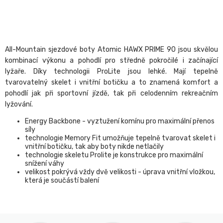
All-Mountain sjezdové boty Atomic HAWX PRIME 90 jsou skvělou
kombinací výkonu a pohodlí pro středně pokročilé i začínající
lyžaře. Díky technologii ProLite jsou lehké. Mají tepelně
tvarovatelný skelet i vnitřní botičku a to znamená komfort a
pohodlí jak při sportovní jízdě, tak při celodenním rekreačním
lyžování.
Energy Backbone - vyztužení komínu pro maximální přenos
síly
technologie Memory Fit umožňuje tepelně tvarovat skelet i
vnitřní botičku, tak aby boty nikde netlačily
technologie skeletu Prolite je konstrukce pro maximální
snížení váhy
velikost pokrývá vždy dvě velikosti - úprava vnitřní vložkou,
která je součástí balení