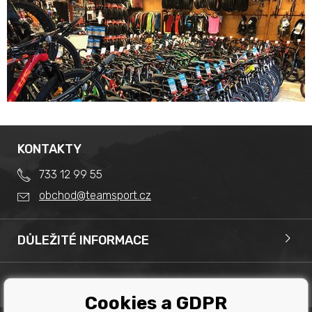
KONTAKTY
733 12 99 55
obchod@teamsport.cz
DŮLEŽITÉ INFORMACE
Obchodní podmínky
Splátkový prodej
PRODEJNA
Reklamace
Cookies a GDPR
Team Sport - Tomáš Binar
Tabulka velikostí kol