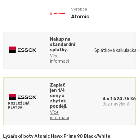
Výrobce
Atomic
Nakup na
standardní
splátky.
Splátková kalkulačka
Více
informací
Zaplať
jen 1/4
ceny a
4 x 1 624.75 Kč
zbytek
ROZLOŽENÁ
Bez navýšení!
později.
PLATBA
Více
informací
Lyžařské boty Atomic Hawx Prime 90 Black/White