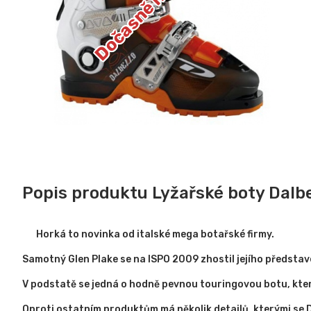
Popis produktu Lyžařské boty Dalb
Horká to novinka od italské mega botařské firmy.
Samotný Glen Plake se na ISPO 2009 zhostil jejího představe
V podstatě se jedná o hodně pevnou touringovou botu, která
Oproti ostatním produktům má několik detailů, kterými se D