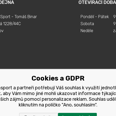
DEJNA
OTEVÍRACÍ DOBA
Sport - Tomáš Binar
Pondělí - Pátek
9
á 1228/44C
Sobota
9
ov
Neděle
z
Cookies a GDPR
port a partneři potřebují Váš souhlas k využití jednot
, aby Vám mimo jiné mohli ukazovat informace týkajíc
šich zájmů pomocí personalizace reklam. Souhlas uděl
kliknutím na políčko "Ano, souhlasím".