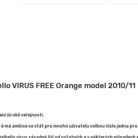
ello VIRUS FREE Orange model 2010/11
ní široké veřejnosti.
 má ambice se stát pro mnoho uživatelů volbou číslo jedna pro v
albello virus zásadně liší od ostatních a v některých případech 