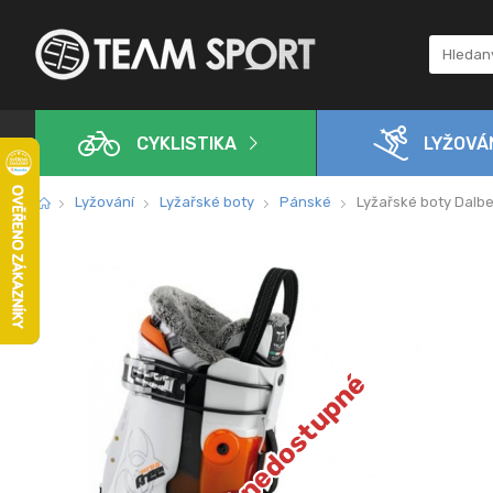
CYKLISTIKA
LYŽOVÁ
Lyžování
Lyžařské boty
Pánské
Lyžařské boty Dalbe
Dočasně nedostupné