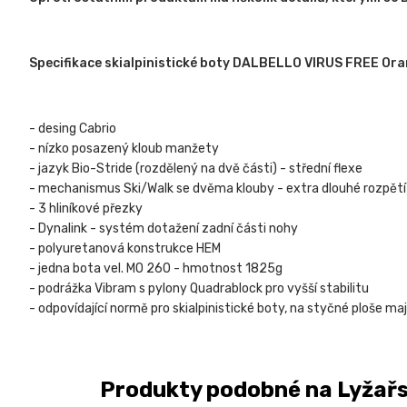
Specifikace skialpinistické boty DALBELLO VIRUS FREE Or
- desing Cabrio
- nízko posazený kloub manžety
- jazyk Bio-Stride (rozdělený na dvě části) - střední flexe
- mechanismus Ski/Walk se dvěma klouby - extra dlouhé rozpětí
- 3 hliníkové přezky
- Dynalink - systém dotažení zadní části nohy
- polyuretanová konstrukce HEM
- jedna bota vel. MO 260 - hmotnost 1825g
- podrážka Vibram s pylony Quadrablock pro vyšší stabilitu
- odpovídající normě pro skialpinistické boty, na styčné ploše maj
Produkty podobné na Lyžařs