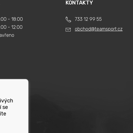
KONTAKTY
:00 - 18:00
733 12 99 55
:00 - 12:00
obchod@teamsport.cz
avřeno
livých
í se
íte