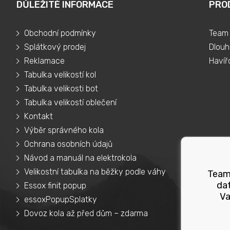
DŮLEŽITÉ INFORMACE
PRO
Obchodní podmínky
Team 
Splátkový prodej
Dlouh
Reklamace
Havíř
Tabulka velikostí kol
Tabulka velikosti bot
Tabulka velikostí oblečení
Kontakt
Výběr správného kola
Ochrana osobních údajů
Návod a manuál na elektrokola
Velikostní tabulka na běžky podle váhy
Teams
dat
Essox finit popup
Va
essoxPopupSplatky
Dovoz kola až před dům – zdarma