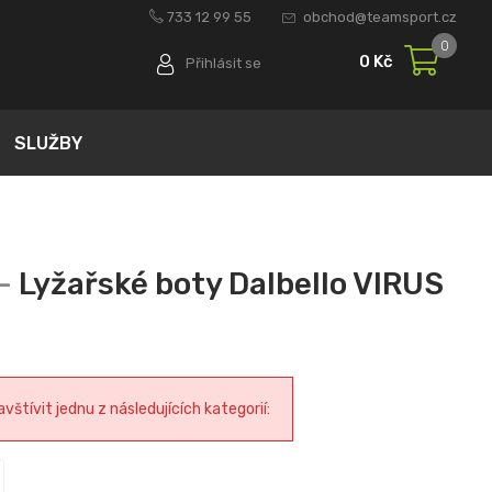
733 12 99 55
obchod@teamsport.cz
0
0 Kč
Přihlásit se
SLUŽBY
Lyžařské boty Dalbello VIRUS
tívit jednu z následujících kategorií: