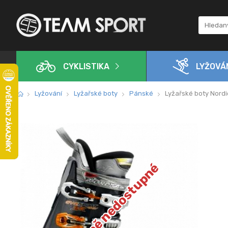
CYKLISTIKA
LYŽOVÁ
Lyžování
Lyžařské boty
Pánské
Lyžařské boty Nord
Dočasně nedostupné