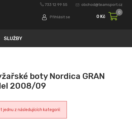
733 12 99 55
obchod@teamsport.cz
0
0 Kč
Přihlásit se
SLUŽBY
yžařské boty Nordica GRAN
del 2008/09
jednu z následujících kategorií: