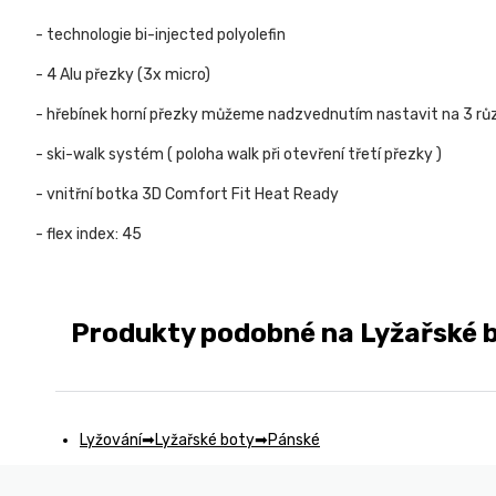
- technologie bi-injected polyolefin
- 4 Alu přezky (3x micro)
- hřebínek horní přezky můžeme nadzvednutím nastavit na 3 rů
- ski-walk systém ( poloha walk při otevření třetí přezky )
- vnitřní botka 3D Comfort Fit Heat Ready
- flex index: 45
Produkty podobné na Lyžařské 
Lyžování
Lyžařské boty
Pánské