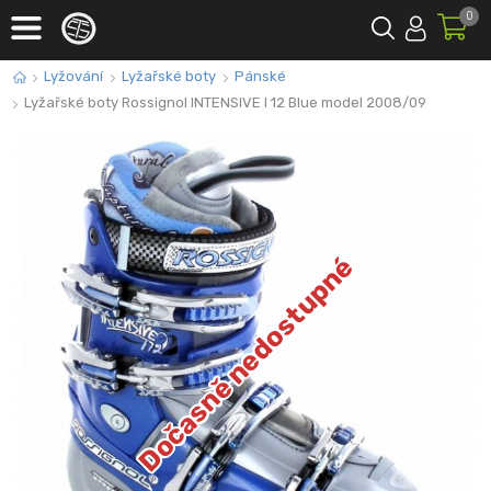
0
Lyžování
Lyžařské boty
Pánské
Lyžařské boty Rossignol INTENSIVE I 12 Blue model 2008/09
Dočasně nedostupné