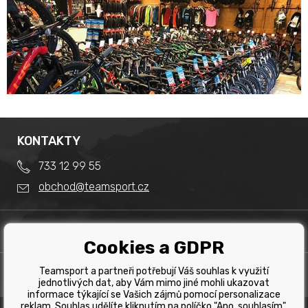
KONTAKTY
733 12 99 55
obchod@teamsport.cz
DŮLEŽITÉ INFORMACE
Cookies a GDPR
Obchodní podmínky
Splátkový prodej
Teamsport a partneři potřebují Váš souhlas k využití
PRODEJNA
Reklamace
jednotlivých dat, aby Vám mimo jiné mohli ukazovat
Team Sport - Tomáš Binar
informace týkající se Vašich zájmů pomocí personalizace
Tabulka velikostí kol
reklam. Souhlas udělíte kliknutím na políčko "Ano, souhlasím".