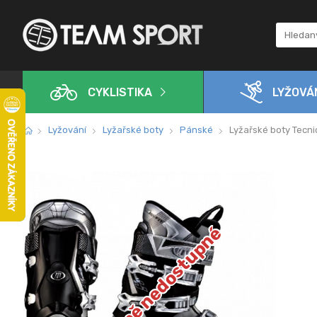
CYKLISTIKA
LYŽOVÁ
Lyžování
Lyžařské boty
Pánské
Lyžařské boty Tecn
Dočasně nedostupné