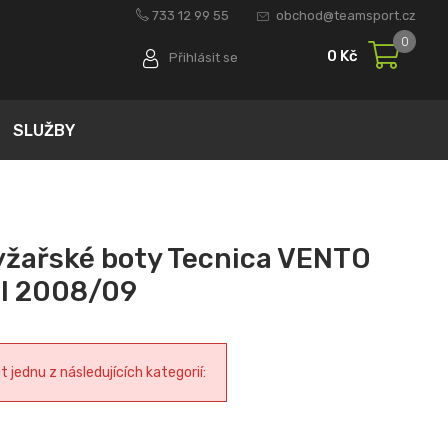
733 12 99 55
obchod@teamsport.cz
0
0 Kč
Přihlásit se
SLUŽBY
yžařské boty Tecnica VENTO
el 2008/09
jednu z následujících kategorií: