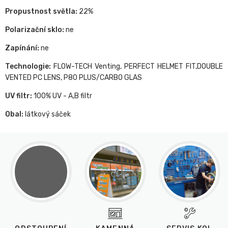
Propustnost světla:
22%
Polarizační sklo:
ne
Zapínání:
ne
Technologie:
FLOW-TECH Venting, PERFECT HELMET FIT,DOUBLE
VENTED PC LENS, P80 PLUS/CARBO GLAS
UV filtr:
100% UV - A,B filtr
Obal:
látkový sáček