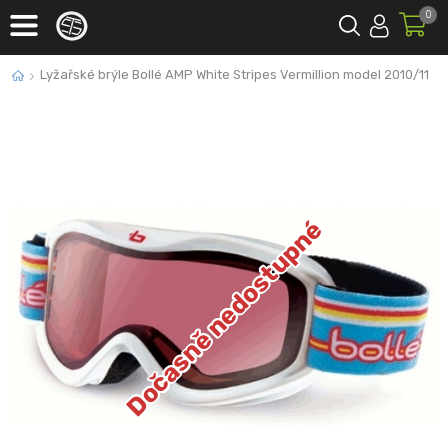
0
Lyžařské brýle Bollé AMP White Stripes Vermillion model 2010/11
Dočasně nedostupné