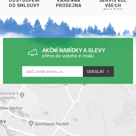
ODSTOUPENÍ
KAMENNÁ
SERVIS KOL
OD SMLOUVY
PRODEJNA
VŠECH
ZNAČEK
AKČNÍ NABÍDKY A SLEVY
přímo do vašeho e-mailu
ODESLAT