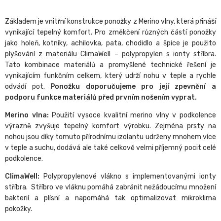
Základem je vnitřní konstrukce ponožky z Merino vlny, která přináší
vynikající tepelný komfort. Pro změkčení různých částí ponožky
jako holeň, kotníky, achilovka, pata, chodidlo a špice je použito
plyšování z materiálu ClimaWell – polypropylen s ionty stříbra.
Tato kombinace materiálů a promyšlené technické řešení je
vynikajícím funkčním celkem, který udrží nohu v teple a rychle
odvádí pot.
Ponožku doporučujeme pro její zpevnění a
podporu funkce materiálů před prvním nošením vyprat.
Merino vlna:
Použití vysoce kvalitní merino vlny v podkolence
výrazně zvyšuje tepelný komfort výrobku. Zejména prsty na
nohou jsou díky tomuto přírodnímu izolantu udrženy mnohem více
v teple a suchu, dodává ale také celkově velmi příjemný pocit celé
podkolence.
ClimaWell:
Polypropylenové vlákno s implementovanými ionty
stříbra. Stříbro ve vláknu pomáhá zabránit nežádoucímu množení
bakterií a plísní a napomáhá tak optimalizovat mikroklima
pokožky.