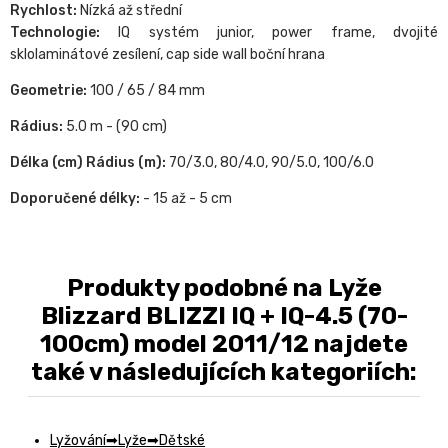
Rychlost:
Nízká až střední
Technologie:
IQ systém junior, power frame, dvojité
sklolaminátové zesílení, cap side wall boční hrana
Geometrie:
100 / 65 / 84 mm
Rádius:
5.0 m - (90 cm)
Délka (cm) Rádius (m):
70/3.0, 80/4.0, 90/5.0, 100/6.0
Doporučené délky:
- 15 až - 5 cm
Produkty podobné na Lyže
Blizzard BLIZZI IQ + IQ-4.5 (70-
100cm) model 2011/12 najdete
také v následujících kategoriích:
Lyžování
Lyže
Dětské