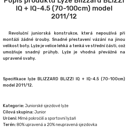
Popis produktu Lyže Blizzard BLIZZI
IQ + IQ-4.5 (70-100cm) model
2011/12
Revoluční juniorská konstrukce, která nepoužívá při
montáži žádné šrouby. Snadné přestavení vázání na jinou
velikost boty.
Lyže je velice lehká a tenká ve střední části, což
umožňuje snadný průhyb. Lyže je vhodná převážně na
upravené svahy.
Specifikace lyže BLIZZARD BLIZZI IQ + IQ-4.5 (70-100cm)
model 2011/12.
Kategorie:
Juniorské sjezdové lyže
Cílová skupina:
Junior
Určení:
Mírně pokročilí a sportovní lyžaři
Terén:
80% upravená a 20% neupravená sjezdovka