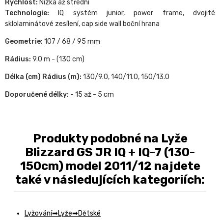
Rychlost:
Nízká až střední
Technologie:
IQ systém junior, power frame, dvojité
sklolaminátové zesílení, cap side wall boční hrana
Geometrie:
107 / 68 / 95 mm
Rádius:
9.0 m - (130 cm)
Délka (cm) Rádius (m):
130/9.0, 140/11.0, 150/13.0
Doporučené délky:
- 15 až - 5 cm
Produkty podobné na Lyže
Blizzard GS JR IQ + IQ-7 (130-
150cm) model 2011/12 najdete
také v následujících kategoriích:
Lyžování
Lyže
Dětské