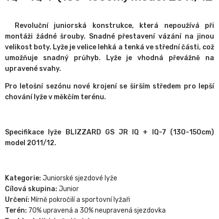
Revoluční juniorská konstrukce, která nepoužívá při
montáži žádné šrouby. Snadné přestavení vázání na jinou
velikost boty.
Lyže je velice lehká a tenká ve střední části, což
umožňuje snadný průhyb. Lyže je vhodná převážně na
upravené svahy.
Pro letošní sezónu nové krojení se širším středem pro lepší
chování lyže v měkčím terénu.
Specifikace lyže BLIZZARD GS JR IQ + IQ-7 (130-150cm)
model 2011/12.
Kategorie:
Juniorské sjezdové lyže
Cílová skupina:
Junior
Určení:
Mírně pokročilí a sportovní lyžaři
Terén:
70% upravená a 30% neupravená sjezdovka