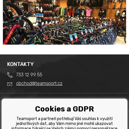
KONTAKTY
733 12 99 55
obchod@teamsport.cz
DŮLEŽITÉ INFORMACE
Cookies a GDPR
Obchodní podmínky
Splátkový prodej
Teamsport a partneři potřebují Váš souhlas k využití
PRODEJNA
Reklamace
jednotlivých dat, aby Vám mimo jiné mohli ukazovat
Team Sport - Tomáš Binar
informace týkající se Vašich zájmů pomocí personalizace