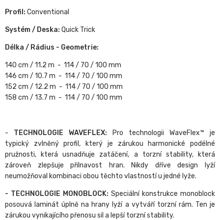
Profil:
Conventional
Systém / Deska:
Quick Trick
Délka / Rádius - Geometrie:
140 cm / 11.2 m - 114 / 70 / 100 mm
146 cm / 10.7 m - 114 / 70 / 100 mm
152 cm / 12.2 m - 114 / 70 / 100 mm
158 cm / 13.7 m - 114 / 70 / 100 mm
-
TECHNOLOGIE WAVEFLEX:
Pro technologii WaveFlex™ je
typický zvlněný profil, který je zárukou harmonické podélné
pružnosti, která usnadňuje zatáčení, a torzní stability, která
zároveň zlepšuje přilnavost hran. Nikdy dříve design lyží
neumožňoval kombinaci obou těchto vlastností u jedné lyže.
- TECHNOLOGIE MONOBLOCK:
Speciální konstrukce monoblock
posouvá laminát úplně na hrany lyží a vytváří torzní rám. Ten je
zárukou vynikajícího přenosu sil a lepší torzní stability.