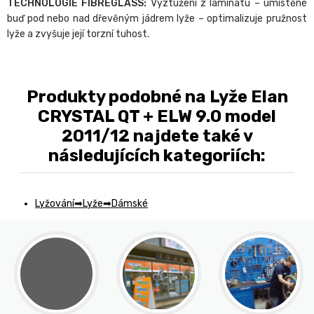
TECHNOLOGIE FIBREGLASS:
Vyztužení z laminátu – umístěné
buď pod nebo nad dřevěným jádrem lyže – optimalizuje pružnost
lyže a zvyšuje její torzní tuhost.
Produkty podobné na Lyže Elan
CRYSTAL QT + ELW 9.0 model
2011/12 najdete také v
následujících kategoriích:
Lyžování
Lyže
Dámské