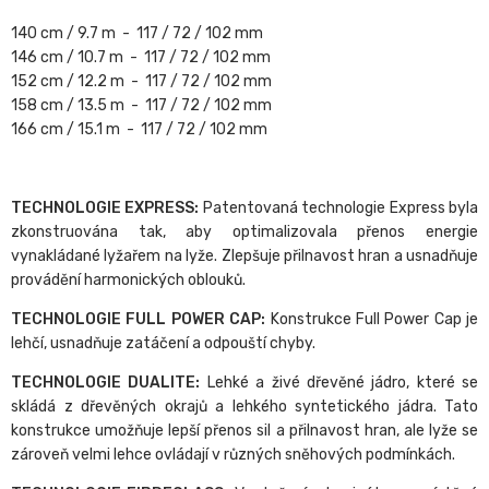
140 cm / 9.7 m - 117 / 72 / 102 mm
146 cm / 10.7 m - 117 / 72 / 102 mm
152 cm / 12.2 m - 117 / 72 / 102 mm
158 cm / 13.5 m - 117 / 72 / 102 mm
166 cm / 15.1 m - 117 / 72 / 102 mm
TECHNOLOGIE EXPRESS:
Patentovaná technologie Express byla
zkonstruována tak, aby optimalizovala přenos energie
vynakládané lyžařem na lyže. Zlepšuje přilnavost hran a usnadňuje
provádění harmonických oblouků.
TECHNOLOGIE FULL POWER CAP:
Konstrukce Full Power Cap je
lehčí, usnadňuje zatáčení a odpouští chyby.
TECHNOLOGIE DUALITE:
Lehké a živé dřevěné jádro, které se
skládá z dřevěných okrajů a lehkého syntetického jádra. Tato
konstrukce umožňuje lepší přenos sil a přilnavost hran, ale lyže se
zároveň velmi lehce ovládají v různých sněhových podmínkách.