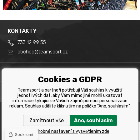
KONTAKTY
733 12 99 55
obchod@teamsport.cz
DŮLEŽITÉ INFORMACE
Cookies a GDPR
Obchodní podmínky
Splátkový prodej
Teamsport a partneři potřebují Váš souhlas k využití
PRODEJNA
Reklamace
jednotlivých dat, aby Vám mimo jiné mohli ukazovat
Team Sport - Tomáš Binar
informace týkající se Vašich zájmů pomocí personalizace
Tabulka velikostí kol
reklam. Souhlas udělíte kliknutím na políčko "Ano, souhlasím".
Dlouhá 1228/44C
Tabulka velikosti bot
Havířov
Zamítnout vše
Ano, souhlasím
Tabulka velikostí oblečení
Copyright © 2019 Team Sport Havířov. Všechna pravá
vyhrazena.
Kontakt
Podrobné nastavení s vysvětlením zde
Soukromí
Internetové obchody
a
www stránky
:
BINARGON.cz
Výběr správného kola