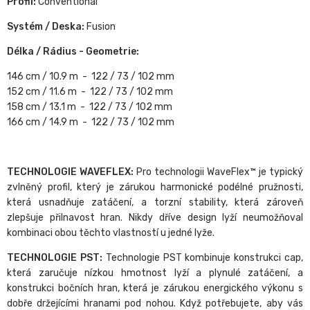
Profil:
Conventional
Systém / Deska:
Fusion
Délka / Rádius - Geometrie:
146 cm / 10.9 m - 122 / 73 / 102 mm
152 cm / 11.6 m - 122 / 73 / 102 mm
158 cm / 13.1 m - 122 / 73 / 102 mm
166 cm / 14.9 m - 122 / 73 / 102 mm
TECHNOLOGIE WAVEFLEX:
Pro technologii WaveFlex™ je typický
zvlněný profil, který je zárukou harmonické podélné pružnosti,
která usnadňuje zatáčení, a torzní stability, která zároveň
zlepšuje přilnavost hran. Nikdy dříve design lyží neumožňoval
kombinaci obou těchto vlastností u jedné lyže.
TECHNOLOGIE PST:
Technologie PST kombinuje konstrukci cap,
která zaručuje nízkou hmotnost lyží a plynulé zatáčení, a
konstrukci bočních hran, která je zárukou energického výkonu s
dobře držejícími hranami pod nohou. Když potřebujete, aby vás