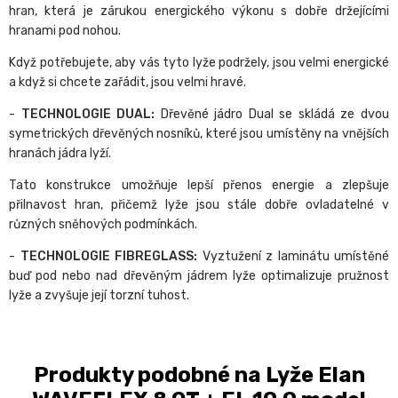
hran, která je zárukou energického výkonu s dobře držejícími
hranami pod nohou.
Když potřebujete, aby vás tyto lyže podržely, jsou velmi energické
a když si chcete zařádit, jsou velmi hravé.
-
TECHNOLOGIE DUAL:
Dřevěné jádro Dual se skládá ze dvou
symetrických dřevěných nosníků, které jsou umístěny na vnějších
hranách jádra lyží.
Tato konstrukce umožňuje lepší přenos energie a zlepšuje
přilnavost hran, přičemž lyže jsou stále dobře ovladatelné v
různých sněhových podmínkách.
-
TECHNOLOGIE FIBREGLASS:
Vyztužení z laminátu umístěné
buď pod nebo nad dřevěným jádrem lyže optimalizuje pružnost
lyže a zvyšuje její torzní tuhost.
Produkty podobné na Lyže Elan