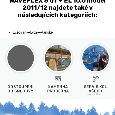
WAVEFLEX 8 QT + EL 10.0 model
2011/12 najdete také v
následujících kategoriích:
Lyžování
Lyže
Pánské
ODSTOUPENÍ
KAMENNÁ
SERVIS KOL
OD SMLOUVY
PRODEJNA
VŠECH
ZNAČEK