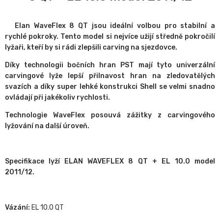
Elan WaveFlex 8 QT jsou ideální volbou pro stabilní a
rychlé pokroky. Tento model si nejvíce užijí středně pokročilí
lyžaři, kteří by si rádi zlepšili carving na sjezdovce.
Díky technologii bočních hran PST mají tyto univerzální
carvingové lyže lepší přilnavost hran na zledovatělých
svazích a díky super lehké konstrukci Shell se velmi snadno
ovládají při jakékoliv rychlosti.
Technologie WaveFlex posouvá zážitky z carvingového
lyžování na další úroveň.
Specifikace lyží ELAN WAVEFLEX 8 QT + EL 10.0 model
2011/12.
Vázání:
EL 10.0 QT