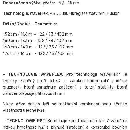
Doporučená výška lyžaře:
- 5 / - 15 cm
Technologie:
WaveFlex, PST, Dual, Fibreglass zpevnění, Fusion
Délka/Rádius - Geometrie:
152 cm / 11.6 m - 122 / 73 / 102 mm
160 cm / 13.1 m - 122 / 73 / 102 mm
168 cm / 14.9 m - 122 / 73 / 102 mm
176 cm / 16.5 m - 122 / 73 / 102 mm
-
TECHNOLOGIE WAVEFLEX:
Pro technologii WaveFlex™ je
typický zvlněný profil, který je zárukou harmonické podélné
pružnosti, která usnadňuje zatáčení, a torzní stability, která
zároveň zlepšuje přilnavost hran.
Nikdy dříve design lyží neumožňoval kombinaci obou těchto
vlastností u jedné lyže.
-
TECHNOLOGIE PST:
Kombinuje konstrukci cap, která zaručuje
nízkou hmotnost lyží a plynulé zatáčení, a konstrukci bočních