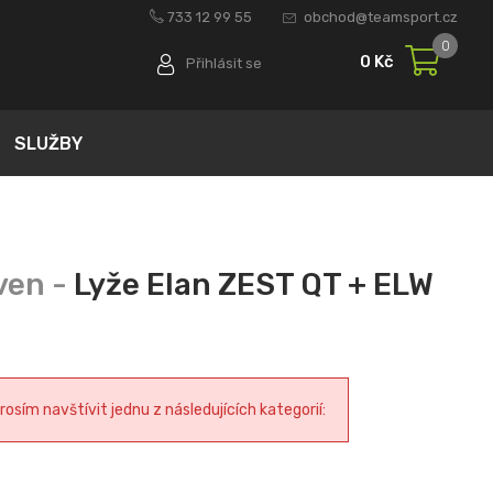
733 12 99 55
obchod@teamsport.cz
0
0 Kč
Přihlásit se
SLUŽBY
Lyže Elan ZEST QT + ELW
sím navštívit jednu z následujících kategorií: