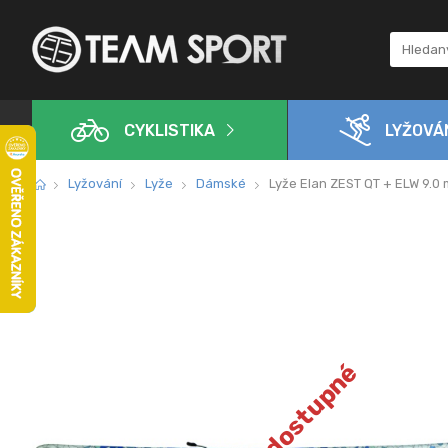
CYKLISTIKA
LYŽOVÁ
Lyžování
Lyže
Dámské
Lyže Elan ZEST QT + ELW 9.0 