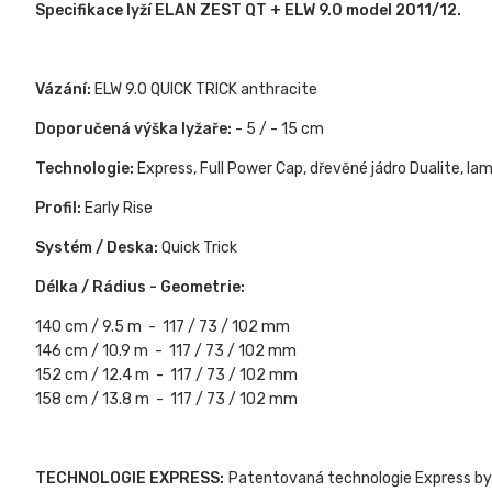
Specifikace lyží ELAN ZEST QT + ELW 9.0 model 2011/12.
Vázání:
ELW 9.0 QUICK TRICK anthracite
Doporučená výška lyžaře:
- 5 / - 15 cm
Technologie:
Express, Full Power Cap, dřevěné jádro Dualite, la
Profil:
Early Rise
Systém / Deska:
Quick Trick
Délka / Rádius - Geometrie:
140 cm / 9.5 m - 117 / 73 / 102 mm
146 cm / 10.9 m - 117 / 73 / 102 mm
152 cm / 12.4 m - 117 / 73 / 102 mm
158 cm / 13.8 m - 117 / 73 / 102 mm
TECHNOLOGIE EXPRESS:
Patentovaná technologie Express byl