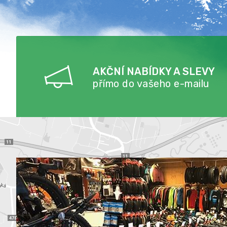
AKČNÍ NABÍDKY A SLEVY
přímo do vašeho e-mailu