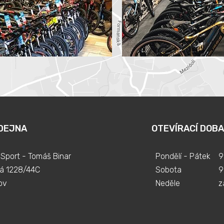
DEJNA
OTEVÍRACÍ DOBA
Sport - Tomáš Binar
Pondělí - Pátek
9
á 1228/44C
Sobota
9
ov
Neděle
z