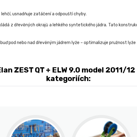
 lehčí, usnadňuje zatáčení a odpouští chyby.
kládá z dřevěných okrajů a lehkého syntetického jádra. Tato konstrukce
buď pod nebo nad dřevěným jádrem lyže – optimalizuje pružnost lyže a 
lan ZEST QT + ELW 9.0 model 2011/12 n
kategoriích: