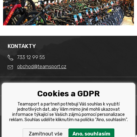
KONTAKTY
733 12 99 55
obchod@teamsport.cz
DŮLEŽITÉ INFORMACE
Cookies a GDPR
Obchodní podmínky
Splátkový prodej
Teamsport a partneři potřebují Váš souhlas k využití
PRODEJNA
Reklamace
jednotlivých dat, aby Vám mimo jiné mohli ukazovat
Team Sport - Tomáš Binar
informace týkající se Vašich zájmů pomocí personalizace
Tabulka velikostí kol
reklam. Souhlas udělíte kliknutím na políčko "Ano, souhlasím".
Dlouhá 1228/44C
Tabulka velikosti bot
Havířov
Zamítnout vše
Ano, souhlasím
Tabulka velikostí oblečení
Copyright © 2019 Team Sport Havířov. Všechna pravá