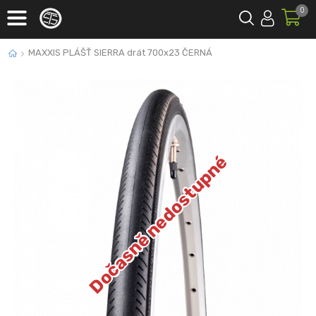
0
MAXXIS PLÁŠŤ SIERRA drát 700x23 ČERNÁ
Dočasně nedostupné