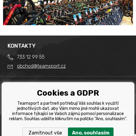
KONTAKTY
733 12 99 55
obchod@teamsport.cz
DŮLEŽITÉ INFORMACE
Cookies a GDPR
Obchodní podmínky
Splátkový prodej
Teamsport a partneři potřebují Váš souhlas k využití
PRODEJNA
Reklamace
jednotlivých dat, aby Vám mimo jiné mohli ukazovat
Team Sport - Tomáš Binar
informace týkající se Vašich zájmů pomocí personalizace
Tabulka velikostí kol
reklam. Souhlas udělíte kliknutím na políčko "Ano, souhlasím".
Dlouhá 1228/44C
Tabulka velikosti bot
Havířov
Zamítnout vše
Ano, souhlasím
Tabulka velikostí oblečení
Copyright © 2019 Team Sport Havířov. Všechna pravá