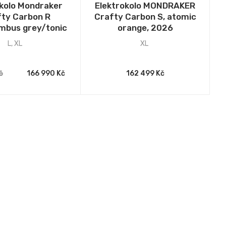
okolo Mondraker
Elektrokolo MONDRAKER
ty Carbon R
Crafty Carbon S, atomic
imbus grey/tonic
orange, 2026
old, 2025
L
,
XL
XL
č
166 990 Kč
162 499 Kč