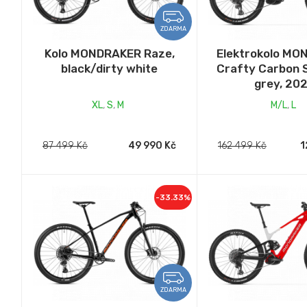
ZDARMA
Kolo MONDRAKER Raze,
Elektrokolo M
black/dirty white
Crafty Carbon S
grey, 20
XL
,
S
,
M
M/L
,
L
87 499 Kč
49 990 Kč
162 499 Kč
1
-33.33%
ZDARMA