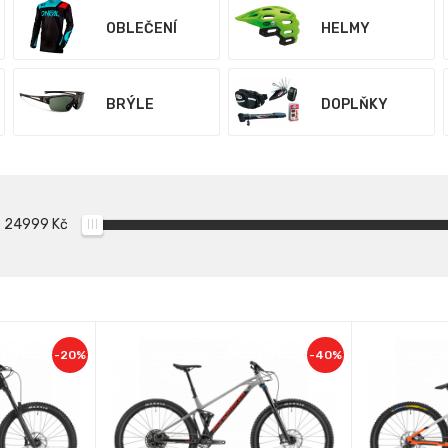
OBLEČENÍ
HELMY
BRÝLE
DOPLŇKY
24999
Kč
-20%
-40%