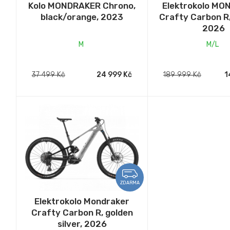
Kolo MONDRAKER Chrono,
Elektrokolo M
black/orange, 2023
Crafty Carbon R, 
2026
M
M/L
37 499 Kč
24 999 Kč
189 999 Kč
1
ZDARMA
Elektrokolo Mondraker
Crafty Carbon R, golden
silver, 2026