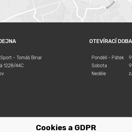
DEJNA
OTEVÍRACÍ DOBA
Sport - Tomáš Binar
Pondělí - Pátek
9
á 1228/44C
Sobota
9
ov
Neděle
z
Cookies a GDPR