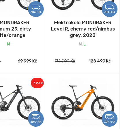
ZDARMA
ZDARMA
o MONDRAKER
Elektrokolo MONDRAKER
um 29, dirty
Level R, cherry red/nimbus
ite/orange
grey, 2023
M
M
,
L
č
69 999 Kč
174 999 Kč
128 499 Kč
-7.23%
ZDARMA
ZDARMA