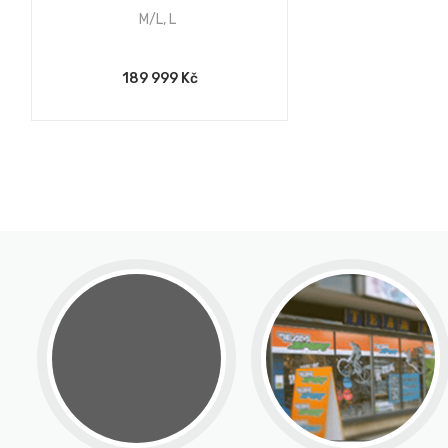
M/L
,
L
189 999 Kč