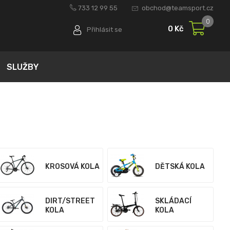
733 12 99 55
obchod@teamsport.cz
0
0 Kč
Přihlásit se
SLUŽBY
KROSOVÁ KOLA
DĚTSKÁ KOLA
DIRT/STREET
SKLÁDACÍ
KOLA
KOLA