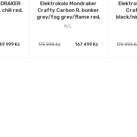
ONDRAKER
Elektrokolo Mondraker
Elektr
chili red,
Crafty Carbon R, bunker
Craf
grey/fog grey/flame red,
black/n
2025
g
M/L
49 999 Kč
179 999 Kč
167 499 Kč
179 999 K