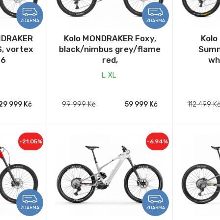
ZDARMA
ZDARMA
ONDRAKER
Kolo MONDRAKER Foxy,
Kol
, vortex
black/nimbus grey/flame
Summ
26
red,
wh
L
,
XL
29 999 Kč
99 999 Kč
59 999 Kč
112 499 K
-21.05%
-6.94%
ZDARMA
ZDARMA