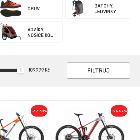
BATOHY,
OBUV
LEDVINKY
VOZÍKY,
NOSIČE KOL
FILTRUJ
189999
Kč
-37.78%
-26.57%