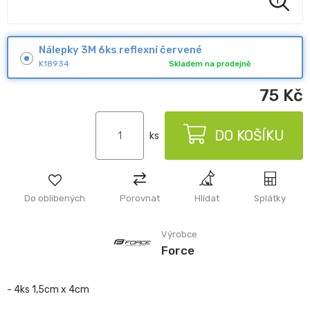
Nálepky 3M 6ks reflexní červené
K18934
Skladem na prodejně
75
Kč
DO KOŠÍKU
ks
Do oblibených
Porovnat
Hlídat
Splátky
Výrobce
Force
- 4ks 1,5cm x 4cm