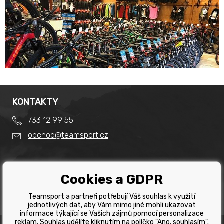
KONTAKTY
733 12 99 55
obchod@teamsport.cz
DŮLEŽITÉ INFORMACE
Cookies a GDPR
Obchodní podmínky
Splátkový prodej
Teamsport a partneři potřebují Váš souhlas k využití
PRODEJNA
Reklamace
jednotlivých dat, aby Vám mimo jiné mohli ukazovat
Team Sport - Tomáš Binar
informace týkající se Vašich zájmů pomocí personalizace
Tabulka velikostí kol
reklam. Souhlas udělíte kliknutím na políčko "Ano, souhlasím".
Dlouhá 1228/44C