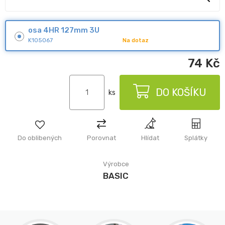
osa 4HR 127mm 3U
K105067
Na dotaz
74
Kč
DO KOŠÍKU
ks
Do oblibených
Porovnat
Hlídat
Splátky
Výrobce
BASIC