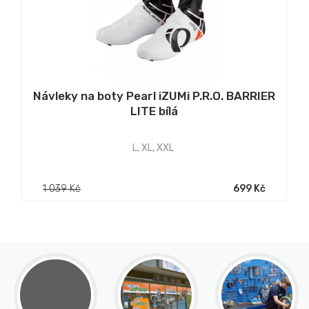
Návleky na boty Pearl iZUMi P.R.O. BARRIER
LITE bílá
L
,
XL
,
XXL
1 039 Kč
699 Kč