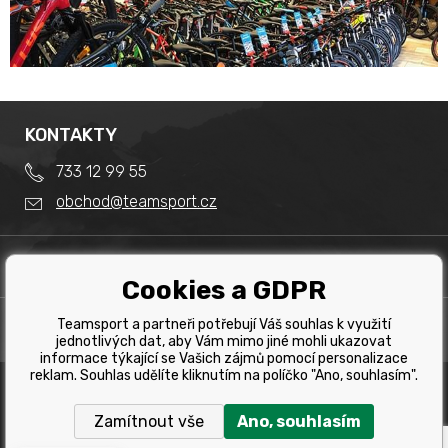
KONTAKTY
733 12 99 55
obchod@teamsport.cz
DŮLEŽITÉ INFORMACE
Cookies a GDPR
Obchodní podmínky
Splátkový prodej
Teamsport a partneři potřebují Váš souhlas k využití
PRODEJNA
Reklamace
jednotlivých dat, aby Vám mimo jiné mohli ukazovat
Team Sport - Tomáš Binar
informace týkající se Vašich zájmů pomocí personalizace
Tabulka velikostí kol
reklam. Souhlas udělíte kliknutím na políčko "Ano, souhlasím".
Dlouhá 1228/44C
Tabulka velikosti bot
Havířov
Zamítnout vše
Ano, souhlasím
Tabulka velikostí oblečení
Copyright © 2019 Team Sport Havířov. Všechna pravá
vyhrazena.