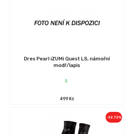
Dres Pearl iZUMi Quest LS, námořní
modř/lapis
S
499 Kč
-32.72%