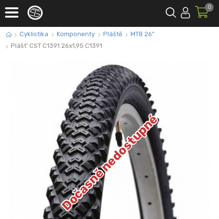
0
Cyklistika
Komponenty
Pláště
MTB 26"
Plášt' CST C1391 26x1,95 C1391
Dočasně nedostupné