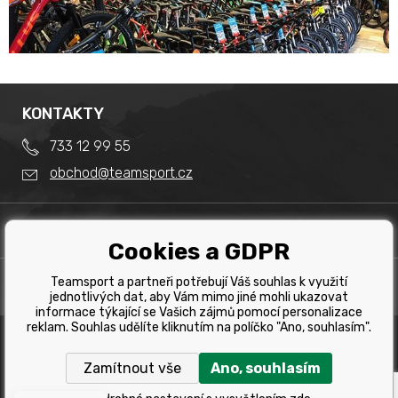
KONTAKTY
733 12 99 55
obchod@teamsport.cz
DŮLEŽITÉ INFORMACE
Cookies a GDPR
Obchodní podmínky
Splátkový prodej
Teamsport a partneři potřebují Váš souhlas k využití
PRODEJNA
Reklamace
jednotlivých dat, aby Vám mimo jiné mohli ukazovat
Team Sport - Tomáš Binar
informace týkající se Vašich zájmů pomocí personalizace
Tabulka velikostí kol
reklam. Souhlas udělíte kliknutím na políčko "Ano, souhlasím".
Dlouhá 1228/44C
Tabulka velikosti bot
Havířov
Zamítnout vše
Ano, souhlasím
Tabulka velikostí oblečení
Copyright © 2019 Team Sport Havířov. Všechna pravá
vyhrazena.
Kontakt