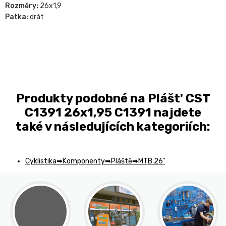
Rozměry:
26x1,9
Patka:
drát
Produkty podobné na Plášt' CST
C1391 26x1,95 C1391 najdete
také v následujících kategoriích:
Cyklistika
Komponenty
Pláště
MTB 26"