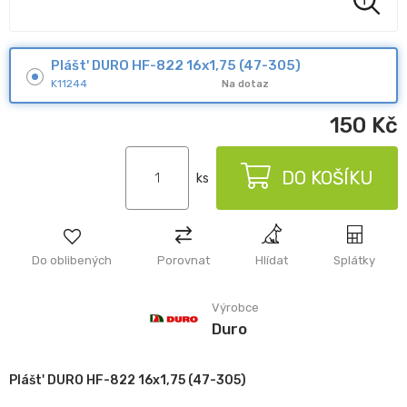
Plášt' DURO HF-822 16x1,75 (47-305)
K11244
Na dotaz
150
Kč
DO KOŠÍKU
ks
Do oblibených
Porovnat
Hlídat
Splátky
Výrobce
Duro
Plášt' DURO HF-822 16x1,75 (47-305)