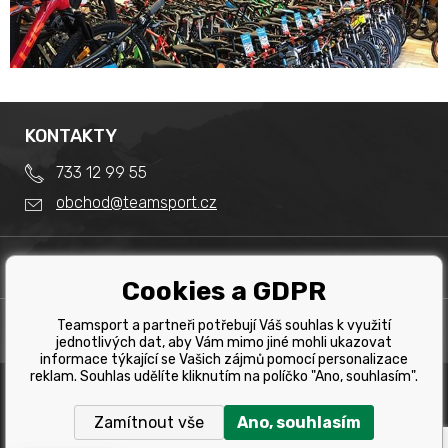
KONTAKTY
733 12 99 55
obchod@teamsport.cz
DŮLEŽITÉ INFORMACE
Cookies a GDPR
Obchodní podmínky
Splátkový prodej
Teamsport a partneři potřebují Váš souhlas k využití
PRODEJNA
Reklamace
jednotlivých dat, aby Vám mimo jiné mohli ukazovat
Team Sport - Tomáš Binar
informace týkající se Vašich zájmů pomocí personalizace
Tabulka velikostí kol
reklam. Souhlas udělíte kliknutím na políčko "Ano, souhlasím".
Dlouhá 1228/44C
Tabulka velikosti bot
Havířov
Zamítnout vše
Ano, souhlasím
Tabulka velikostí oblečení
Copyright © 2019 Team Sport Havířov. Všechna pravá
vyhrazena.