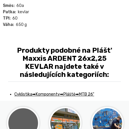
Směs:
60a
Patka:
kevlar
TPI:
60
Váha:
650 g
Produkty podobné na Plášt'
Maxxis ARDENT 26x2,25
KEVLAR najdete také v
následujících kategoriích:
Cyklistika
Komponenty
Pláště
MTB 26"