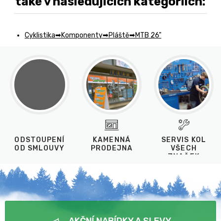
také v následujících kategoriích:
Cyklistika
Komponenty
Pláště
MTB 26"
ODSTOUPENÍ
KAMENNÁ
SERVIS KOL
OD SMLOUVY
PRODEJNA
VŠECH
ZNAČEK