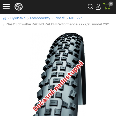
0
Cyklistika
Komponenty
Pláště
MTB 29"
Plášt' Schwalbe RACING RALPH Performance 29x2,25 model 2011
Dočasně nedostupné