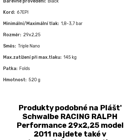
Barevné provedení:
Black
Kord:
67EPI
Minimální/Maximální tlak:
1,8-3,7 bar
Rozměr:
29x2,25
Směs:
Triple Nano
Max.zatížení při max.tlaku:
145 kg
Patka:
Folds
Hmotnost:
520 g
Produkty podobné na Plášt'
Schwalbe RACING RALPH
Performance 29x2,25 model
2011 najdete také v