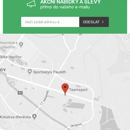
AKČNÍ NABÍDKY A SLEVY
přímo do vašeho e-mailu
ODESLAT