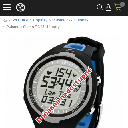
0
Cyklistika
Doplňky
Pulsmetry a hodinky
Pulsmetr Sigma PC 15.11 Modrý
Dočasně nedostupné