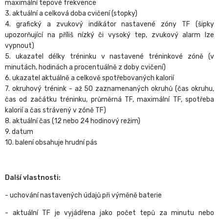
maximální tepové frekvence
3. aktuální a celková doba cvičení (stopky)
4. grafický a zvukový indikátor nastavené zóny TF (šipky
upozorňující na příliš nízký či vysoký tep, zvukový alarm lze
vypnout)
5. ukazatel délky tréninku v nastavené tréninkové zóně (v
minutách, hodinách a procentuálně z doby cvičení)
6. ukazatel aktuálně a celkově spotřebovaných kalorií
7. okruhový trénink - až 50 zaznamenaných okruhů (čas okruhu,
čas od začátku tréninku, průměrná TF, maximální TF, spotřeba
kalorií a čas strávený v zóně TF)
8. aktuální čas (12 nebo 24 hodinový režim)
9. datum
10. balení obsahuje hrudní pás
Další vlastnosti:
- uchování nastavených údajů při výměně baterie
- aktuální TF je vyjádřena jako počet tepů za minutu nebo