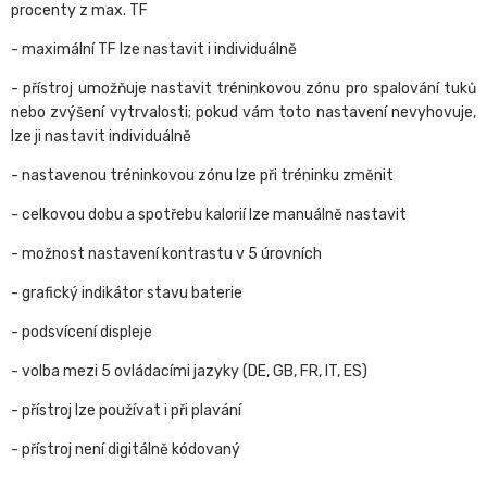
procenty z max. TF
- maximální TF lze nastavit i individuálně
- přístroj umožňuje nastavit tréninkovou zónu pro spalování tuků
nebo zvýšení vytrvalosti; pokud vám toto nastavení nevyhovuje,
lze ji nastavit individuálně
- nastavenou tréninkovou zónu lze při tréninku změnit
- celkovou dobu a spotřebu kalorií lze manuálně nastavit
- možnost nastavení kontrastu v 5 úrovních
- grafický indikátor stavu baterie
- podsvícení displeje
- volba mezi 5 ovládacími jazyky (DE, GB, FR, IT, ES)
- přístroj lze používat i při plavání
- přístroj není digitálně kódovaný