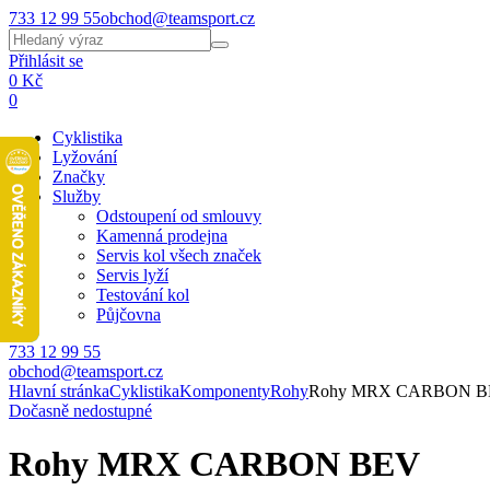
733 12 99 55
obchod@teamsport.cz
Přihlásit se
0 Kč
0
Cyklistika
Lyžování
Značky
Služby
Odstoupení od smlouvy
Kamenná prodejna
Servis kol všech značek
Servis lyží
Testování kol
Půjčovna
733 12 99 55
obchod@teamsport.cz
Hlavní stránka
Cyklistika
Komponenty
Rohy
Rohy MRX CARBON 
Dočasně nedostupné
Rohy MRX CARBON BEV