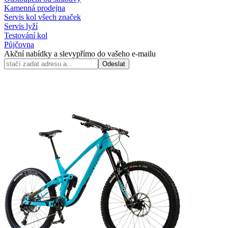
Kamenná prodejna
Servis kol všech značek
Servis lyží
Testování kol
Půjčovna
Akční nabídky a slevy
přímo do vašeho e-mailu
Odeslat