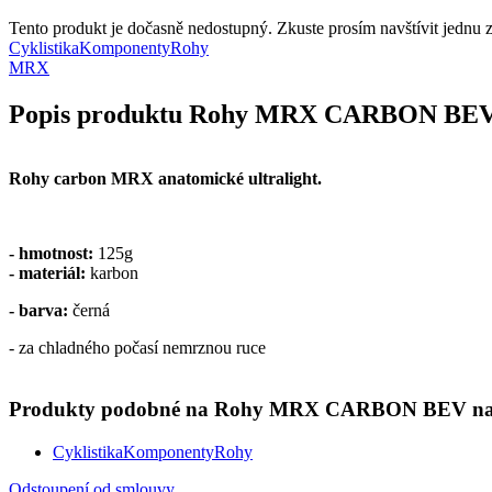
Tento produkt je dočasně nedostupný. Zkuste prosím navštívit jednu z 
Cyklistika
Komponenty
Rohy
MRX
Popis produktu Rohy MRX CARBON BE
Rohy carbon MRX anatomické ultralight.
- hmotnost:
125g
- materiál:
karbon
- barva:
černá
- za chladného počasí nemrznou ruce
Produkty podobné na Rohy MRX CARBON BEV najdete
Cyklistika
Komponenty
Rohy
Odstoupení od smlouvy