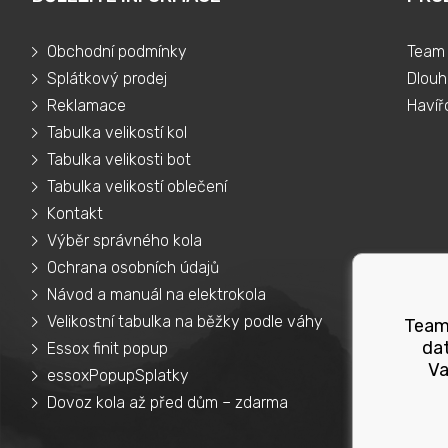
Obchodní podmínky
Team 
Splátkový prodej
Dlouh
Reklamace
Havíř
Tabulka velikostí kol
Tabulka velikosti bot
Tabulka velikostí oblečení
Kontakt
Výběr správného kola
Ochrana osobních údajů
Návod a manuál na elektrokola
Velikostní tabulka na běžky podle váhy
Teams
dat
Essox finit popup
Va
essoxPopupSplatky
Dovoz kola až před dům – zdarma