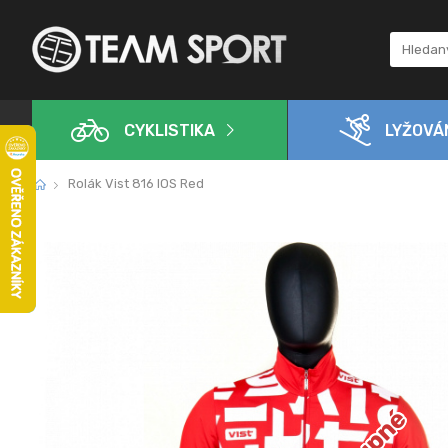
CYKLISTIKA
LYŽOVÁ
Rolák Vist 816 IOS Red