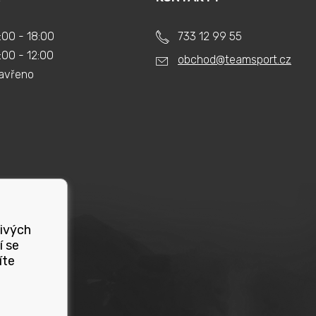
:00 - 18:00
733 12 99 55
:00 - 12:00
obchod@teamsport.cz
avřeno
livých
í se
íte