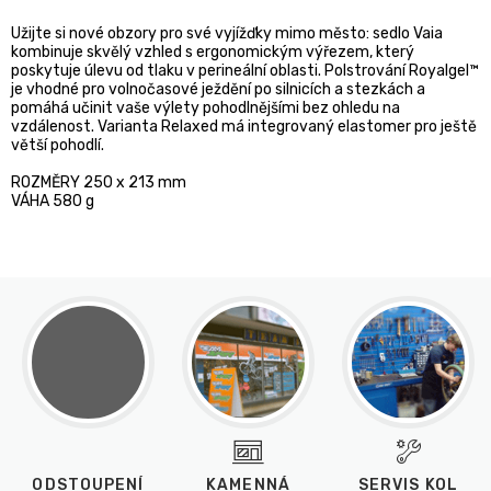
Užijte si nové obzory pro své vyjížďky mimo město: sedlo Vaia
kombinuje skvělý vzhled s ergonomickým výřezem, který
poskytuje úlevu od tlaku v perineální oblasti. Polstrování Royalgel™
je vhodné pro volnočasové ježdění po silnicích a stezkách a
pomáhá učinit vaše výlety pohodlnějšími bez ohledu na
vzdálenost. Varianta Relaxed má integrovaný elastomer pro ještě
větší pohodlí.
ROZMĚRY 250 x 213 mm
VÁHA 580 g
ODSTOUPENÍ
KAMENNÁ
SERVIS KOL