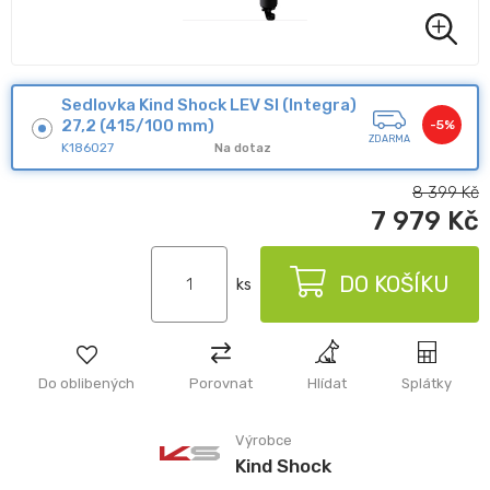
Sedlovka Kind Shock LEV SI (Integra)
27,2 (415/100 mm)
-5%
ZDARMA
K186027
Na dotaz
8 399
Kč
7 979
Kč
DO KOŠÍKU
ks
Do oblibených
Porovnat
Hlídat
Splátky
Výrobce
Kind Shock