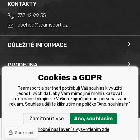
KONTAKTY
733 12 99 55
obchod@teamsport.cz
DŮLEŽITÉ INFORMACE
Obchodní podmínky
Splátkový prodej
PRODEJNA
Reklamace
Team Sport - Tomáš Binar
Cookies a GDPR
Tabulka velikostí kol
Dlouhá 1228/44C
Tabulka velikosti bot
Teamsport a partneři potřebují Váš souhlas k využití
Havířov
jednotlivých dat, aby Vám mimo jiné mohli ukazovat
Tabulka velikostí oblečení
Copyright © 2019 Team Sport Havířov. Všechna pravá
informace týkající se Vašich zájmů pomocí personalizace
vyhrazena.
Kontakt
reklam. Souhlas udělíte kliknutím na políčko "Ano, souhlasím".
Tvorba a pronájem eshopů
BINARGON.cz
Výběr správného kola
Zamítnout vše
Ano, souhlasím
Ochrana osobních údajů
Návod a manuál na elektrokola
Podrobné nastavení s vysvětlením zde
Soukromí
Velikostní tabulka na běžky podle váhy