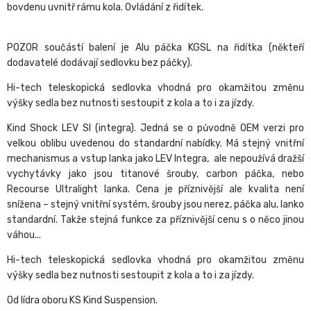
bovdenu uvnitř rámu kola. Ovládání z řidítek.
POZOR součástí balení je Alu páčka KGSL na řidítka (někteří
dodavatelé dodávají sedlovku bez páčky).
Hi-tech teleskopická sedlovka vhodná pro okamžitou změnu
výšky sedla bez nutnosti sestoupit z kola a to i za jízdy.
Kind Shock LEV SI (integra). Jedná se o původně OEM verzi pro
velkou oblibu uvedenou do standardní nabídky. Má stejný vnitřní
mechanismus a vstup lanka jako LEV Integra, ale nepoužívá dražší
vychytávky jako jsou titanové šrouby, carbon páčka, nebo
Recourse Ultralight lanka. Cena je příznivější ale kvalita není
snížena – stejný vnitřní systém, šrouby jsou nerez, páčka alu, lanko
standardní. Takže stejná funkce za příznivější cenu s o něco jinou
váhou...
Hi-tech teleskopická sedlovka vhodná pro okamžitou změnu
výšky sedla bez nutnosti sestoupit z kola a to i za jízdy.
Od lídra oboru KS Kind Suspension.