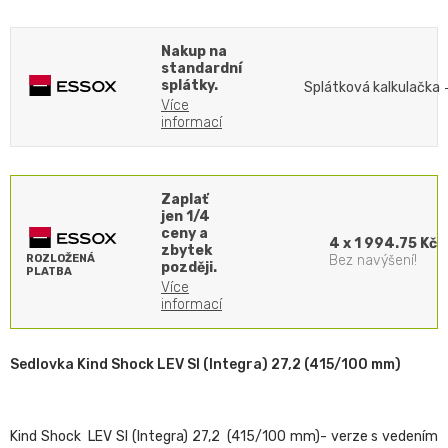
Nakup na
standardní
splátky.
Splátková kalkulačka
Více
informací
Zaplať
jen 1/4
ceny a
4 x 1 994.75 Kč
zbytek
ROZLOŽENÁ
Bez navýšení!
později.
PLATBA
Více
informací
Sedlovka Kind Shock LEV SI (Integra) 27,2 (415/100 mm)
Kind Shock LEV SI (Integra) 27,2 (415/100 mm)- verze s vedením