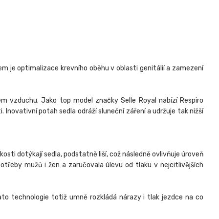
em je optimalizace krevního oběhu v oblasti genitálií a zamezení
em vzduchu. Jako top model značky Selle Royal nabízí Respiro
Inovativní potah sedla odráží sluneční záření a udržuje tak nižší
osti dotýkají sedla, podstatně liší, což následně ovlivňuje úroveň
otřeby mužů i žen a zaručovala úlevu od tlaku v nejcitlivějších
to technologie totiž umně rozkládá nárazy i tlak jezdce na co