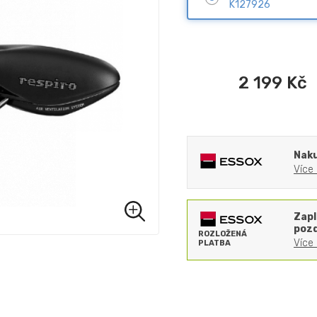
K127926
2 199
Kč
Naku
Více
Zapl
pozd
ROZLOŽENÁ
Více
PLATBA