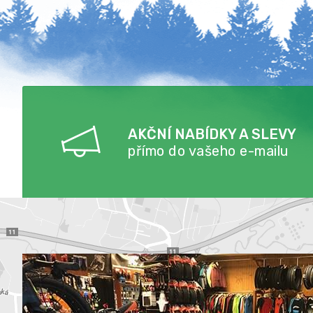
AKČNÍ NABÍDKY A SLEVY
přímo do vašeho e-mailu