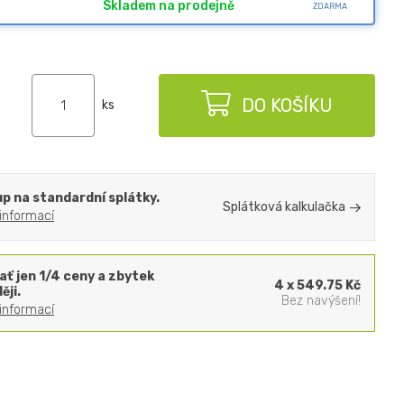
Skladem na prodejně
ZDARMA
DO KOŠÍKU
ks
p na standardní splátky.
Splátková kalkulačka
 informací
ať jen 1/4 ceny a zbytek
4 x 549.75 Kč
ěji.
Bez navýšení!
 informací