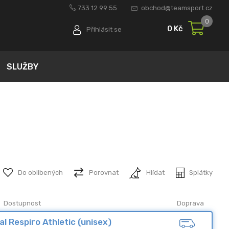
733 12 99 55
obchod@teamsport.cz
0
0 Kč
Přihlásit se
SLUŽBY
Do oblibených
Porovnat
Hlídat
Splátky
Dostupnost
Doprava
al Respiro Athletic (unisex)