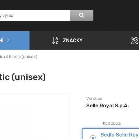
NÍ
ZNAČKY
ro Athletic (unisex)
tic (unisex)
Výrobce
Selle Royal S.p.A.
Kód zboží
Sedlo Selle Roy