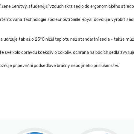
ní žene čerstvý, studenější vzduch skrz sedlo do ergonomického středo
tentovaná technologie společnosti Selle Royal dovoluje vyrobit sed
í a udržuje tak až o 25°C nižší teplotu než standartní sedla - takže m
své kolo opravdu kdekoliv o cokoliv: ochrana na bocích sedla zvyšuje 
ožňuje připevnění podsedlové brašny nebo jiného příslušenství.