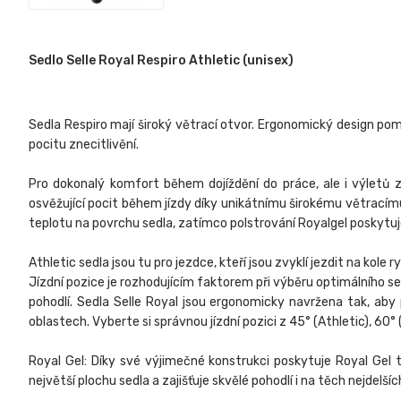
Sedlo Selle Royal Respiro Athletic (unisex)
Sedla Respiro mají široký větrací otvor. Ergonomický design pom
pocitu znecitlivění.
Pro dokonalý komfort během dojíždění do práce, ale i výletů
osvěžující pocit během jízdy díky unikátnímu širokému větracímu o
teplotu na povrchu sedla, zatímco polstrování Royalgel poskytuj
Athletic sedla jsou tu pro jezdce, kteří jsou zvyklí jezdit na kol
Jízdní pozice je rozhodujícím faktorem při výběru optimálního sed
pohodlí. Sedla Selle Royal jsou ergonomicky navržena tak, aby 
oblastech. Vyberte si správnou jízdní pozici z 45° (Athletic), 60° 
Royal Gel: Díky své výjimečné konstrukci poskytuje Royal Gel
největší plochu sedla a zajišťuje skvělé pohodlí i na těch nejdelšíc