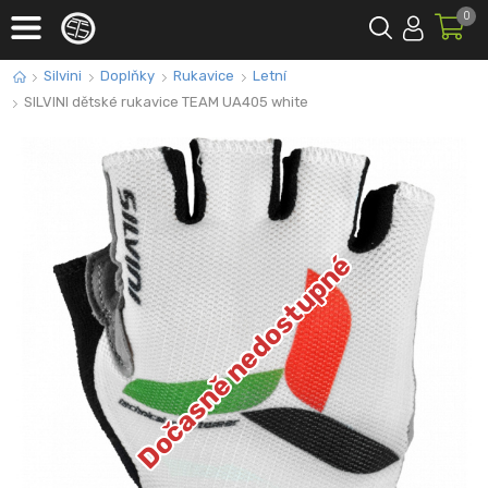
0
Silvini
Doplňky
Rukavice
Letní
SILVINI dětské rukavice TEAM UA405 white
Dočasně nedostupné