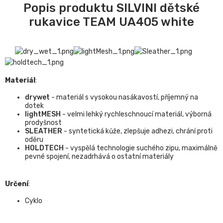
Popis produktu SILVINI dětské
rukavice TEAM UA405 white
Materiál
:
drywet
- materiál s vysokou nasákavostí, příjemný na
dotek
lightMESH
- velmi lehký rychleschnoucí materiál, výborná
prodyšnost
SLEATHER
- syntetická kůže, zlepšuje adhezi, chrání proti
oděru
HOLDTECH
- vyspělá technologie suchého zipu, maximálně
pevné spojení, nezadrhává o ostatní materiály
Určení
:
Cyklo