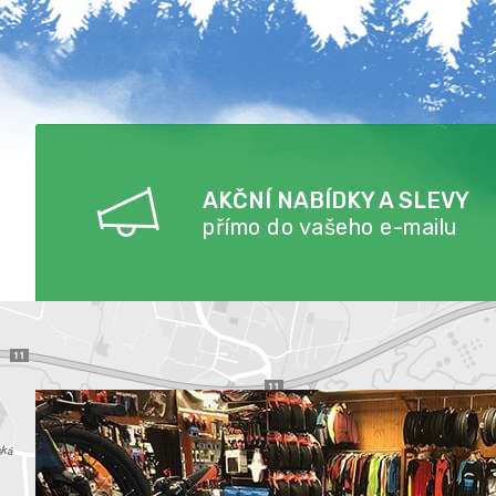
AKČNÍ NABÍDKY A SLEVY
přímo do vašeho e-mailu