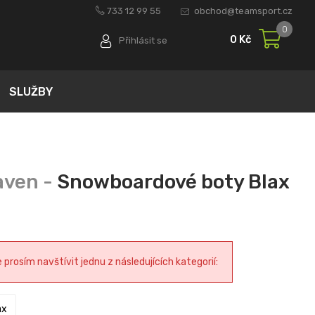
733 12 99 55
obchod@teamsport.cz
0
0 Kč
Přihlásit se
SLUŽBY
Snowboardové boty Blax
rosím navštívit jednu z následujících kategorií:
ax