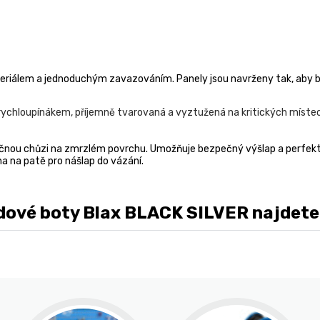
iálem a jednoduchým zavazováním. Panely jsou navrženy tak, aby bo
, rychloupínákem, příjemně tvarovaná a vyztužená na kritických míste
ečnou chůzi na zmrzlém povrchu. Umožňuje bezpečný výšlap a perfektn
ha na patě pro nášlap do vázání.
vé boty Blax BLACK SILVER najdete ta