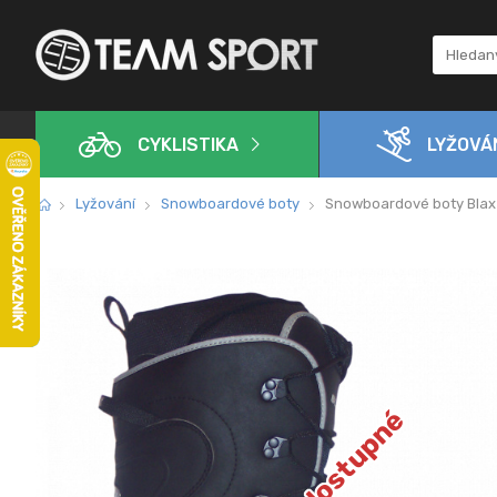
CYKLISTIKA
LYŽOVÁ
Lyžování
Snowboardové boty
Snowboardové boty Blax