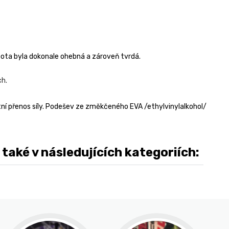
ta byla dokonale ohebná a zároveň tvrdá.
ch.
í přenos síly. Podešev ze změkčeného EVA /ethylvinylalkohol/
ké v následujících kategoriích: