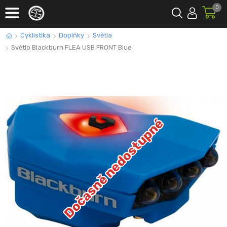
0
Cyklistika
Doplňky
Světla
Světlo Blackburn FLEA USB FRONT Blue
Dočasně nedostupné