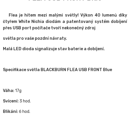
Flea je hitem mezi malými světly! Výkon 40 lumenů díky
čtyřem White Nichia diodám a patentovaný systém dobíjení
přes USB port počítače tvoří nekonečný zdroj
světla pro vaše pozdní návraty.
Malá LED dioda signalizuje stav baterie a dobíjení.
Specifikace světla BLACKBURN FLEA USB FRONT Blue
Váha:
17g
Svícení:
3 hod.
Blikání:
6 hod.