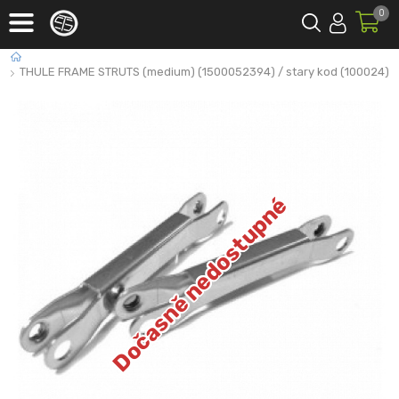
0
THULE FRAME STRUTS (medium) (1500052394) / stary kod (100024)
Dočasně nedostupné