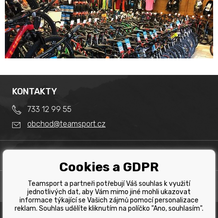
KONTAKTY
733 12 99 55
obchod@teamsport.cz
DŮLEŽITÉ INFORMACE
Cookies a GDPR
Obchodní podmínky
Splátkový prodej
Teamsport a partneři potřebují Váš souhlas k využití
PRODEJNA
Reklamace
jednotlivých dat, aby Vám mimo jiné mohli ukazovat
Team Sport - Tomáš Binar
informace týkající se Vašich zájmů pomocí personalizace
Tabulka velikostí kol
reklam. Souhlas udělíte kliknutím na políčko "Ano, souhlasím".
Dlouhá 1228/44C