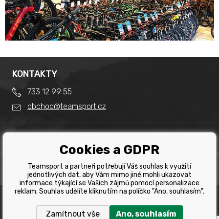
KONTAKTY
733 12 99 55
obchod@teamsport.cz
DŮLEŽITÉ INFORMACE
Cookies a GDPR
Obchodní podmínky
Splátkový prodej
Teamsport a partneři potřebují Váš souhlas k využití
PRODEJNA
Reklamace
jednotlivých dat, aby Vám mimo jiné mohli ukazovat
Team Sport - Tomáš Binar
informace týkající se Vašich zájmů pomocí personalizace
Tabulka velikostí kol
reklam. Souhlas udělíte kliknutím na políčko "Ano, souhlasím".
Dlouhá 1228/44C
Tabulka velikosti bot
Havířov
Zamítnout vše
Ano, souhlasím
Tabulka velikostí oblečení
Copyright © 2019 Team Sport Havířov. Všechna pravá