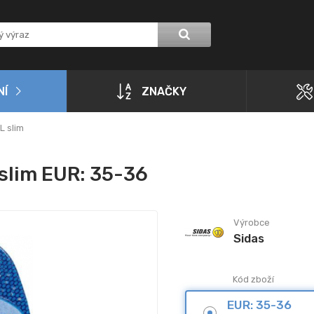
NÍ
ZNAČKY
L slim
slim EUR: 35-36
Výrobce
Sidas
Kód zboží
EUR: 35-36