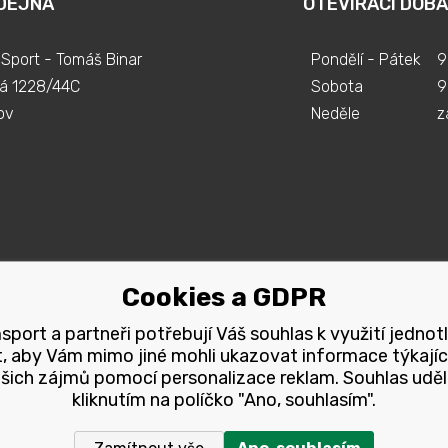
DEJNA
OTEVÍRACÍ DOBA
Sport - Tomáš Binar
Pondělí - Pátek
9
á 1228/44C
Sobota
9
ov
Neděle
z
Cookies a GDPR
port a partneři potřebují Váš souhlas k využití jednot
, aby Vám mimo jiné mohli ukazovat informace týkajíc
šich zájmů pomocí personalizace reklam. Souhlas uděl
kliknutím na políčko "Ano, souhlasím".