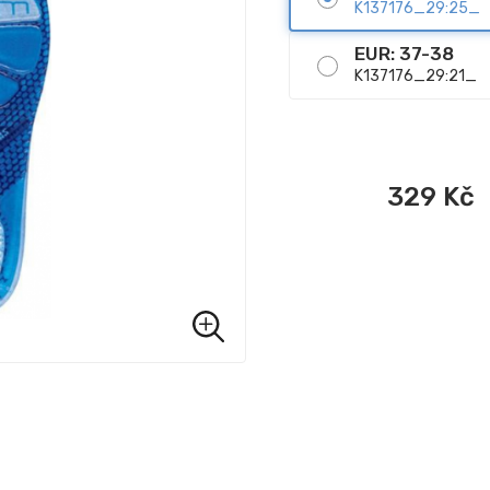
K137176_29:25_
EUR: 37-38
K137176_29:21_
329
Kč