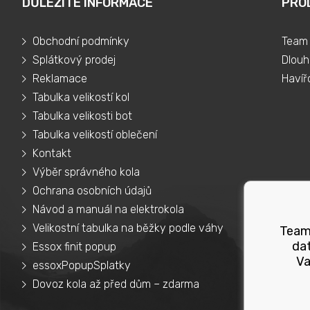
DŮLEŽITÉ INFORMACE
PRO
Obchodní podmínky
Team 
Splátkový prodej
Dlouh
Reklamace
Havíř
Tabulka velikostí kol
Tabulka velikosti bot
Tabulka velikostí oblečení
Kontakt
Výběr správného kola
Ochrana osobních údajů
Návod a manuál na elektrokola
Velikostní tabulka na běžky podle váhy
Teams
dat
Essox finit popup
Va
essoxPopupSplatky
Dovoz kola až před dům – zdarma