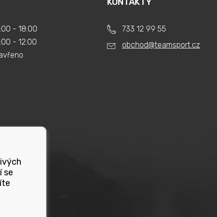
KONTAKTY
:00 - 18:00
733 12 99 55
:00 - 12:00
obchod@teamsport.cz
avřeno
livých
í se
íte