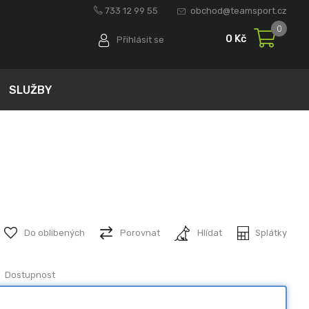
733 12 99 55
obchod@teamsport.cz
0
0 Kč
Přihlásit se
SLUŽBY
Do oblibených
Porovnat
Hlídat
Splátky
Dostupnost