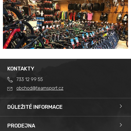
KONTAKTY
733 12 99 55
obchod@teamsport.cz
DŮLEŽITÉ INFORMACE
Obchodní podmínky
Splátkový prodej
PRODEJNA
Reklamace