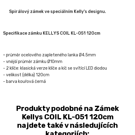
Spirálový zámek ve speciálním Kelly's designu.
Specifikace zámku KELLYS COIL KL-051 120cm
-
průměr ocelového zapleteného lanka Ø4.5mm
- vnější průměr zámku Ø10mm
- 2 klíče: klasická verze klíče a kíč se svítící LED diodou
- velikost (délka) 120cm
- barva kouřová černá
Produkty podobné na Zámek
Kellys COIL KL-051 120cm
najdete také v následujících
kategoriích: