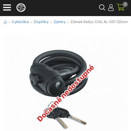
0
Cyklistika
Doplňky
Zámky
Zámek Kellys COIL KL-051 120cm
Dočasně nedostupné