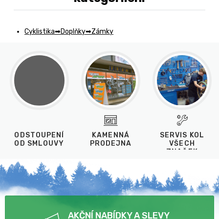
Cyklistika
Doplňky
Zámky
ODSTOUPENÍ
KAMENNÁ
SERVIS KOL
OD SMLOUVY
PRODEJNA
VŠECH
ZNAČEK
AKČNÍ NABÍDKY A SLEVY