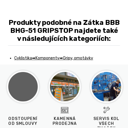
Produkty podobné na Zátka BBB
BHG-51 GRIPSTOP najdete také
v následujících kategoriích:
Cyklistika
Komponenty
Gripy, omotávky
ODSTOUPENÍ
KAMENNÁ
SERVIS KOL
OD SMLOUVY
PRODEJNA
VŠECH