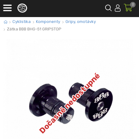
0
Cyklistika
Komponenty
Gripy, omotávky
Zátka BBB BHG-51 GRIPSTOP
Dočasně nedostupné