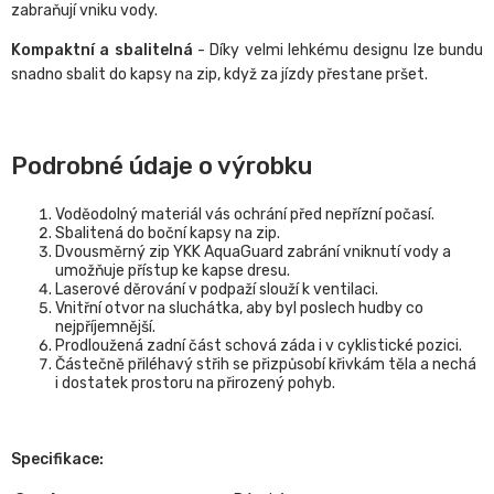
zabraňují vniku vody.
Kompaktní a sbalitelná
- Díky velmi lehkému designu lze bundu
snadno sbalit do kapsy na zip, když za jízdy přestane pršet.
Podrobné údaje o výrobku
Voděodolný materiál vás ochrání před nepřízní počasí.
Sbalitená do boční kapsy na zip.
Dvousměrný zip YKK AquaGuard zabrání vniknutí vody a
umožňuje přístup ke kapse dresu.
Laserové děrování v podpaží slouží k ventilaci.
Vnitřní otvor na sluchátka, aby byl poslech hudby co
nejpříjemnější.
Prodloužená zadní část schová záda i v cyklistické pozici.
Částečně přiléhavý střih se přizpůsobí křivkám těla a nechá
i dostatek prostoru na přirozený pohyb.
Specifikace: