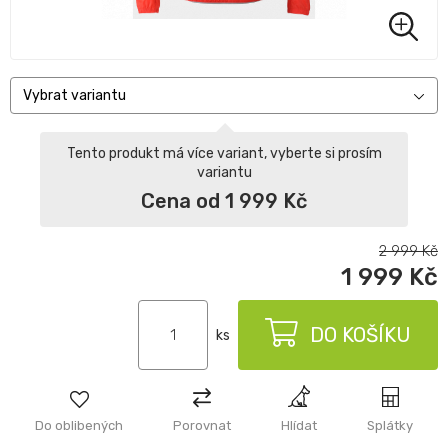
Vybrat variantu
Tento produkt má více variant, vyberte si prosím
variantu
Cena od 1 999 Kč
2 999
Kč
1 999
Kč
DO KOŠÍKU
ks
Do oblibených
Porovnat
Hlídat
Splátky