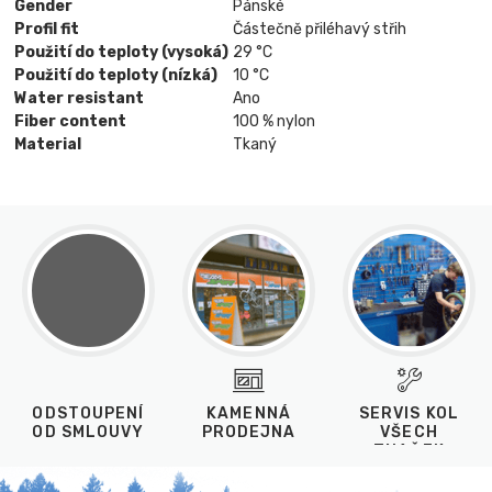
Gender
Pánské
Profil fit
Částečně přiléhavý střih
Použití do teploty (vysoká)
29 °C
Použití do teploty (nízká)
10 °C
Water resistant
Ano
Fiber content
100 % nylon
Material
Tkaný
ODSTOUPENÍ
KAMENNÁ
SERVIS KOL
OD SMLOUVY
PRODEJNA
VŠECH
ZNAČEK