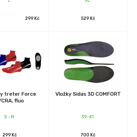
L
XL
299 Kč
529 Kč
y treter Force
Vložky Sidas 3D COMFORT
YCRA, fluo
S - M
39-41
299 Kč
700 Kč