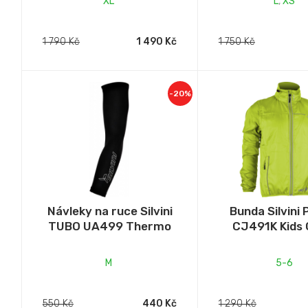
XL
L
,
XS
1 790 Kč
1 490 Kč
1 750 Kč
-20%
Návleky na ruce Silvini
Bunda Silvini
TUBO UA499 Thermo
CJ491K Kids 
M
5-6
550 Kč
440 Kč
1 290 Kč