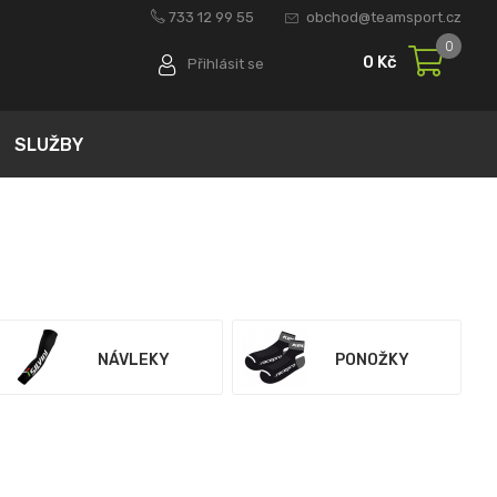
733 12 99 55
obchod@teamsport.cz
0
0 Kč
Přihlásit se
SLUŽBY
NÁVLEKY
PONOŽKY