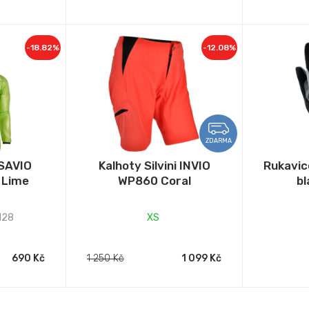
-18.82%
-12.08%
ZDARMA
 SAVIO
Kalhoty Silvini INVIO
Rukavic
 Lime
WP860 Coral
bl
128
XS
690 Kč
1 250 Kč
1 099 Kč