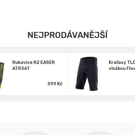
NEJPRODÁVANĚJŠÍ
Rukavice R2 EASER
Kraťasy TLD
ATR36T
vložkou Flo
399 Kč