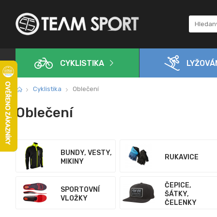
CYKLISTIKA
LYŽOVÁ
Cyklistika
Oblečení
Oblečení
BUNDY, VESTY,
RUKAVICE
MIKINY
ČEPICE,
SPORTOVNÍ
ŠÁTKY,
VLOŽKY
ČELENKY