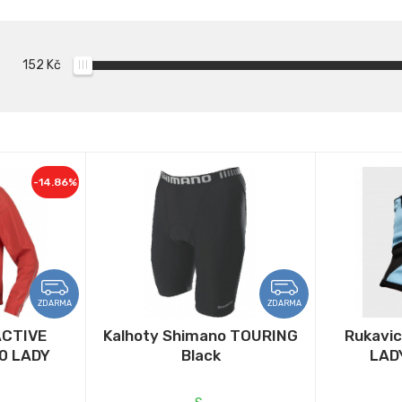
152
Kč
-14.86%
ZDARMA
ZDARMA
ACTIVE
Kalhoty Shimano TOURING
Rukavic
0 LADY
Black
LADY