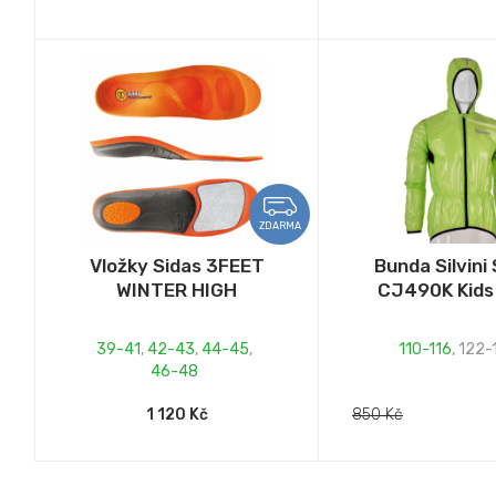
ZDARMA
Vložky Sidas 3FEET
Bunda Silvini
WINTER HIGH
CJ490K Kids
39-41
,
42-43
,
44-45
,
110-116
,
122-
46-48
1 120 Kč
850 Kč