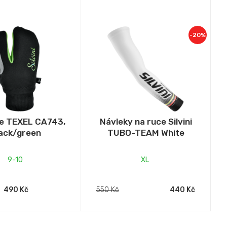
-20%
e TEXEL CA743,
Návleky na ruce Silvini
ack/green
TUBO-TEAM White
9-10
XL
490 Kč
550 Kč
440 Kč