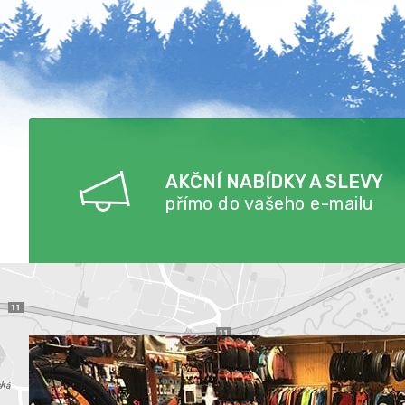
AKČNÍ NABÍDKY A SLEVY
přímo do vašeho e-mailu