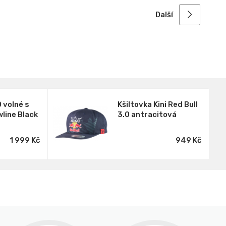
Další
 volné s
Kšiltovka Kini Red Bull
wline Black
3.0 antracitová
1 999 Kč
949 Kč