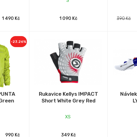
S
1 490 Kč
1 090 Kč
390 Kč
-23.26%
 PUNTA
Rukavice Kellys IMPACT
Návlek
Green
Short White Grey Red
L
XS
990 Kč
349 Kč