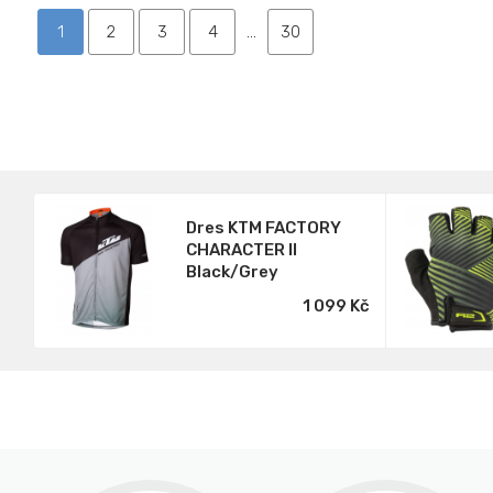
1
2
3
4
...
30
Dres KTM FACTORY
CHARACTER II
Black/Grey
1 099 Kč